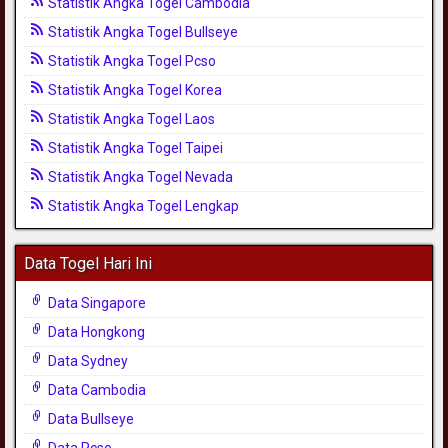
Statistik Angka Togel Cambodia
Statistik Angka Togel Bullseye
Statistik Angka Togel Pcso
Statistik Angka Togel Korea
Statistik Angka Togel Laos
Statistik Angka Togel Taipei
Statistik Angka Togel Nevada
Statistik Angka Togel Lengkap
Data Togel Hari Ini
Data Singapore
Data Hongkong
Data Sydney
Data Cambodia
Data Bullseye
Data Pcso