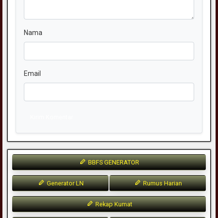
Nama
Email
Kirim Komentar
BBFS GENERATOR
Generator LN
Rumus Harian
Rekap Kumat