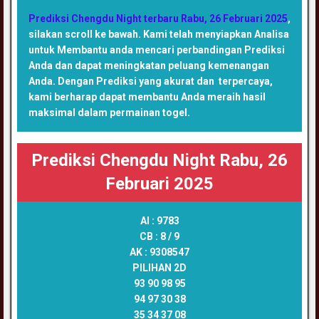
Prediksi Chengdu Night terbaru Rabu, 26 Februari 2025
,
silakan scroll ke bawah. Kami telah menyiapkan Analisa
untuk Membantu anda mencari perbandingan Prediksi
Anda dan dapat meningkatan peluang kemenangan
Anda. Dengan Prediksi yang akurat dan terpercaya,
kami berharap dapat membantu Anda meraih hasil
maksimal dalam permainan togel.
Prediksi Chengdu Night Rabu, 26
Februari 2025
AI :
9783
CB :
8 / 9
AK :
9308547
PILIHAN 2D
93 90 98 95
94 97 30 38
35 34 37 08