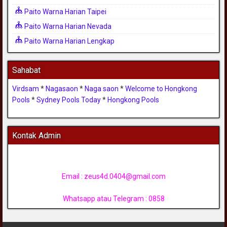
Paito Warna Harian Taipei
Paito Warna Harian Nevada
Paito Warna Harian Lengkap
Sahabat
Virdsam
*
Nagasaon
*
Naga saon
*
Welcome to Hongkong
Pools
*
Sydney Pools Today
*
Hongkong Pools
Kontak Admin
Email :
zeus4d.0404@gmail.com
Whatsapp atau Telegram : 0858