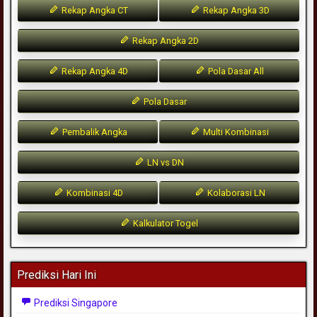
Rekap Angka CT
Rekap Angka 3D
Rekap Angka 2D
Rekap Angka 4D
Pola Dasar All
Pola Dasar
Pembalik Angka
Multi Kombinasi
LN vs DN
Kombinasi 4D
Kolaborasi LN
Kalkulator Togel
Prediksi Hari Ini
Prediksi Singapore