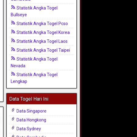
Statistik Angka Togel
Bullseye
Statistik Angka Togel Pcso
Statistik Angka Togel Korea
Statistik Angka Togel Laos
Statistik Angka Togel Taipei
Statistik Angka Togel
Nevada
Statistik Angka Togel
Lengkap
Data Togel Hari Ini
Data Singapore
Data Hongkong
Data Sydney