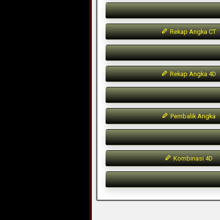
Rekap Angka CT
Rekap Angka 4D
Pembalik Angka
Kombinasi 4D