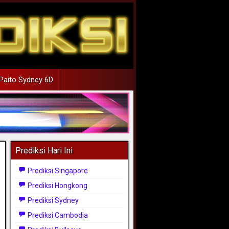
Paito Sydney 6D
Prediksi Hari Ini
Prediksi Singapore
Prediksi Hongkong
Prediksi Sydney
Prediksi Cambodia