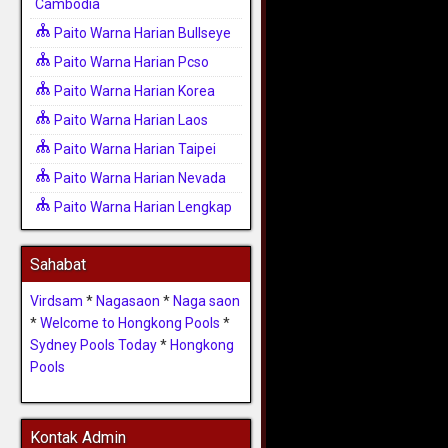
Cambodia
Paito Warna Harian Bullseye
Paito Warna Harian Pcso
Paito Warna Harian Korea
Paito Warna Harian Laos
Paito Warna Harian Taipei
Paito Warna Harian Nevada
Paito Warna Harian Lengkap
Sahabat
Virdsam
*
Nagasaon
*
Naga saon
*
Welcome to Hongkong Pools
*
Sydney Pools Today
*
Hongkong
Pools
Kontak Admin