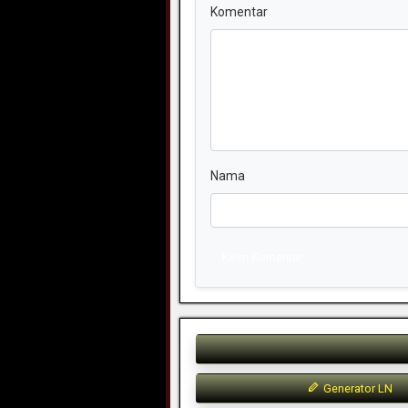
Komentar
Nama
Kirim Komentar
Generator LN