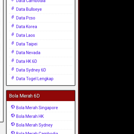
Data Cambodia
Data Bullseye
Data Pcso
Data Korea
Data Laos
Data Taipei
Data Nevada
Data HK 6D
Data Sydney 6D
Data Togel Lengkap
Bola Merah 6D
Bola Merah Singapore
Bola Merah HK
Bola Merah Sydney
Bola Merah Cambodia