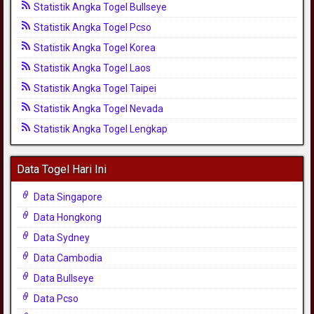
Statistik Angka Togel Bullseye
Statistik Angka Togel Pcso
Statistik Angka Togel Korea
Statistik Angka Togel Laos
Statistik Angka Togel Taipei
Statistik Angka Togel Nevada
Statistik Angka Togel Lengkap
Data Togel Hari Ini
Data Singapore
Data Hongkong
Data Sydney
Data Cambodia
Data Bullseye
Data Pcso