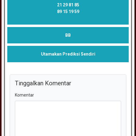
21 29 81 85
89 15 19 59
BB
Utamakan Prediksi Sendiri
Tinggalkan Komentar
Komentar