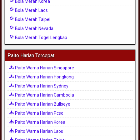
Bola Merah Korea
Bola Merah Laos
Bola Merah Taipei
Bola Merah Nevada
Bola Merah Togel Lengkap
Paito Harian Tercepat
Paito Warna Harian Singapore
Paito Warna Harian Hongkong
Paito Warna Harian Sydney
Paito Warna Harian Cambodia
Paito Warna Harian Bullseye
Paito Warna Harian Pcso
Paito Warna Harian Korea
Paito Warna Harian Laos