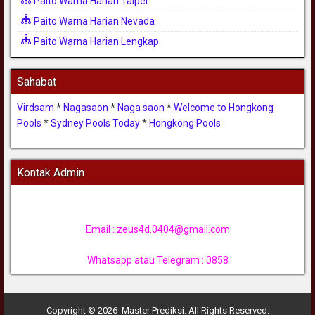
Paito Warna Harian Taipei
Paito Warna Harian Nevada
Paito Warna Harian Lengkap
Sahabat
Virdsam
*
Nagasaon
*
Naga saon
*
Welcome to Hongkong
Pools
*
Sydney Pools Today
*
Hongkong Pools
Kontak Admin
Email :
zeus4d.0404@gmail.com
Whatsapp atau Telegram : 0858
Copyright © 2026 Master Prediksi. All Rights Reserved.