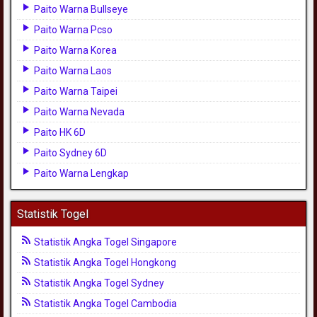
Paito Warna Bullseye
Paito Warna Pcso
Paito Warna Korea
Paito Warna Laos
Paito Warna Taipei
Paito Warna Nevada
Paito HK 6D
Paito Sydney 6D
Paito Warna Lengkap
Statistik Togel
Statistik Angka Togel Singapore
Statistik Angka Togel Hongkong
Statistik Angka Togel Sydney
Statistik Angka Togel Cambodia