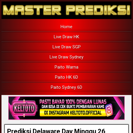
Home
Live Draw HK
Live Draw SGP
Live Draw Sydney
Paito Warna
Paito HK 6D
Paito Sydney 6D
Prediksi Delaware Day Minggu 26