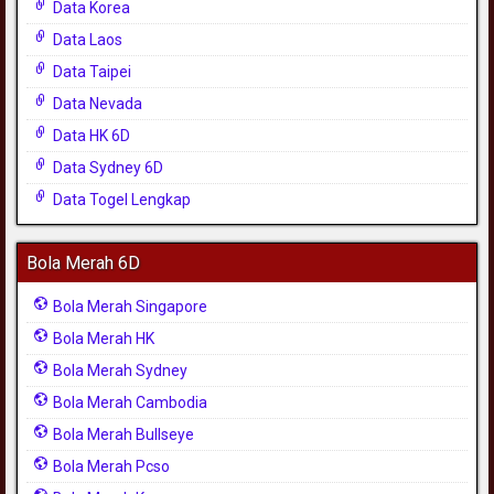
Data Korea
Data Laos
Data Taipei
Data Nevada
Data HK 6D
Data Sydney 6D
Data Togel Lengkap
Bola Merah 6D
Bola Merah Singapore
Bola Merah HK
Bola Merah Sydney
Bola Merah Cambodia
Bola Merah Bullseye
Bola Merah Pcso