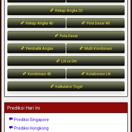
Rekap Angka 2D
Rekap Angka 4D
Pola Dasar All
Pola Dasar
Pembalik Angka
Multi Kombinasi
LN vs DN
Kombinasi 4D
Kolaborasi LN
Kalkulator Togel
Prediksi Hari Ini
Prediksi Singapore
Prediksi Hongkong