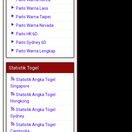
Paito Warna Laos
Paito Warna Taipei
Paito Warna Nevada
Paito HK 6D
Paito Sydney 6D
Paito Warna Lengkap
Statistik Togel
Statistik Angka Togel
Singapore
Statistik Angka Togel
Hongkong
Statistik Angka Togel
Sydney
Statistik Angka Togel
Cambodia