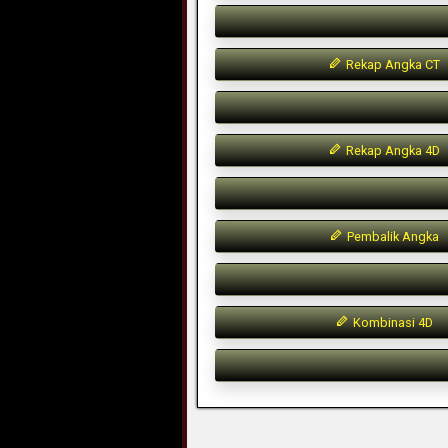
Rekap Angka CT
Rekap Angka 4D
Pembalik Angka
Kombinasi 4D