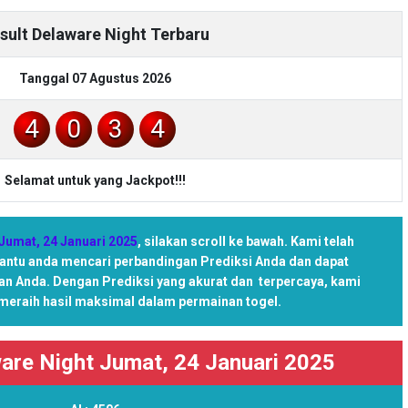
sult Delaware Night Terbaru
Tanggal 07 Agustus 2026
4
0
3
4
Selamat untuk yang Jackpot!!!
 Jumat, 24 Januari 2025
, silakan scroll ke bawah. Kami telah
ntu anda mencari perbandingan Prediksi Anda dan dapat
 Anda. Dengan Prediksi yang akurat dan terpercaya, kami
eraih hasil maksimal dalam permainan togel.
ware Night Jumat, 24 Januari 2025