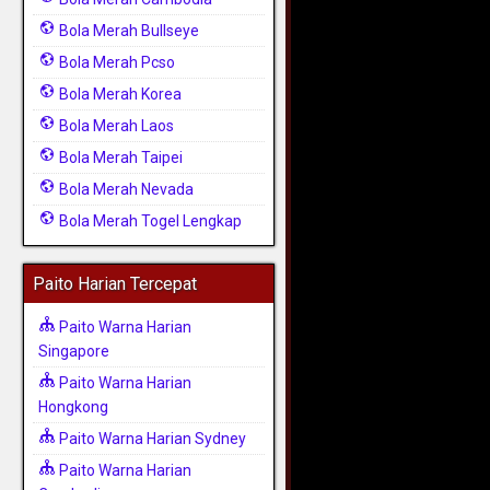
Bola Merah Bullseye
Bola Merah Pcso
Bola Merah Korea
Bola Merah Laos
Bola Merah Taipei
Bola Merah Nevada
Bola Merah Togel Lengkap
Paito Harian Tercepat
Paito Warna Harian
Singapore
Paito Warna Harian
Hongkong
Paito Warna Harian Sydney
Paito Warna Harian