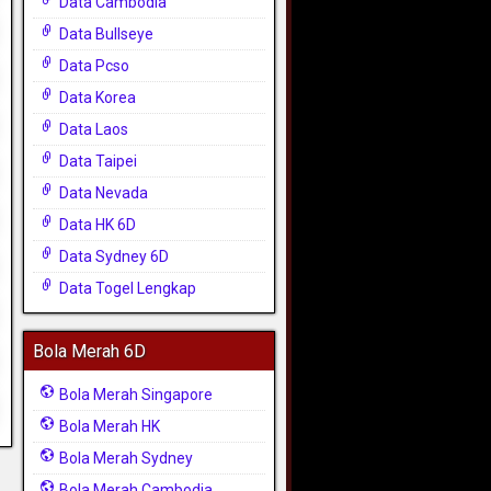
Data Cambodia
Data Bullseye
Data Pcso
Data Korea
Data Laos
Data Taipei
Data Nevada
Data HK 6D
Data Sydney 6D
Data Togel Lengkap
Bola Merah 6D
Bola Merah Singapore
Bola Merah HK
Bola Merah Sydney
Bola Merah Cambodia