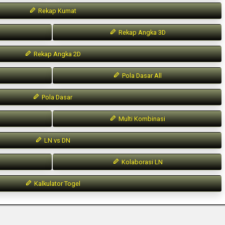
Rekap Kumat
Rekap Angka 3D
Rekap Angka 2D
Pola Dasar All
Pola Dasar
Multi Kombinasi
LN vs DN
Kolaborasi LN
Kalkulator Togel