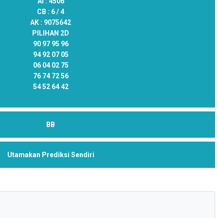
AI :
4506
CB :
6 / 4
AK :
9075642
PILIHAN 2D
90 97 95 96
94 92 07 05
06 04 02 75
76 74 72 56
54 52 64 42
BB
Utamakan Prediksi Sendiri