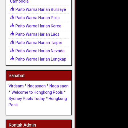
Cambodia
Paito Warna Harian Bullseye
Paito Warna Harian Pcso
Paito Warna Harian Korea
Paito Warna Harian Laos
Paito Warna Harian Taipei
Paito Warna Harian Nevada
Paito Warna Harian Lengkap
Sahabat
Virdsam
*
Nagasaon
*
Naga saon
*
Welcome to Hongkong Pools
*
Sydney Pools Today
*
Hongkong
Pools
Kontak Admin