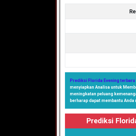
Re
Prediksi Florida Evening terbaru
menyiapkan Analisa untuk Memba
meningkatan peluang kemenangan
berharap dapat membantu Anda m
Prediksi Flori