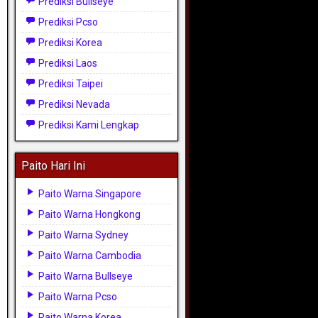
Prediksi Bullseye
Prediksi Pcso
Prediksi Korea
Prediksi Laos
Prediksi Taipei
Prediksi Nevada
Prediksi Kami Lengkap
Paito Hari Ini
Paito Warna Singapore
Paito Warna Hongkong
Paito Warna Sydney
Paito Warna Cambodia
Paito Warna Bullseye
Paito Warna Pcso
Paito Warna Korea