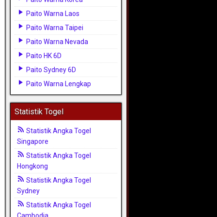
Paito Warna Laos
Paito Warna Taipei
Paito Warna Nevada
Paito HK 6D
Paito Sydney 6D
Paito Warna Lengkap
Statistik Togel
Statistik Angka Togel
Singapore
Statistik Angka Togel
Hongkong
Statistik Angka Togel
Sydney
Statistik Angka Togel
Cambodia