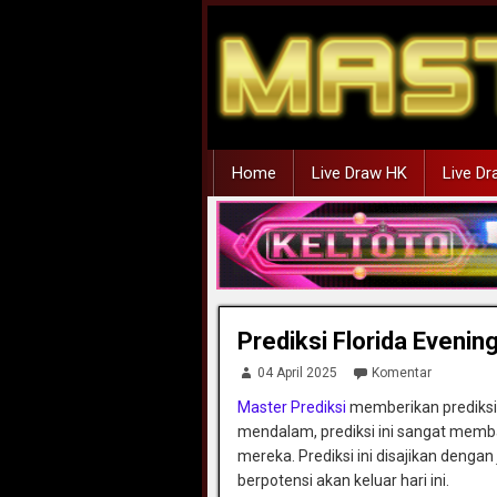
Home
Live Draw HK
Live D
Prediksi Florida Evenin
04 April 2025
Komentar
Master Prediksi
memberikan prediksi 
mendalam, prediksi ini sangat mem
mereka. Prediksi ini disajikan denga
berpotensi akan keluar hari ini.