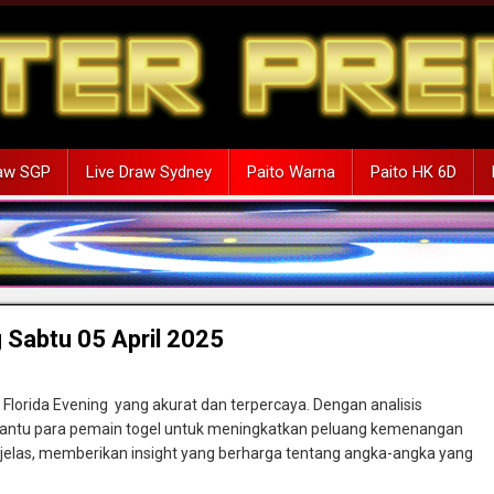
raw SGP
Live Draw Sydney
Paito Warna
Paito HK 6D
g Sabtu 05 April 2025
Florida Evening yang akurat dan terpercaya. Dengan analisis
bantu para pemain togel untuk meningkatkan peluang kemenangan
n jelas, memberikan insight yang berharga tentang angka-angka yang