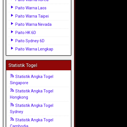
Paito Warna Laos
Paito Warna Taipei
Paito Warna Nevada
Paito HK 6D
Paito Sydney 6D
Paito Warna Lengkap
Statistik Togel
Statistik Angka Togel
Singapore
Statistik Angka Togel
Hongkong
Statistik Angka Togel
Sydney
Statistik Angka Togel
Cambodia