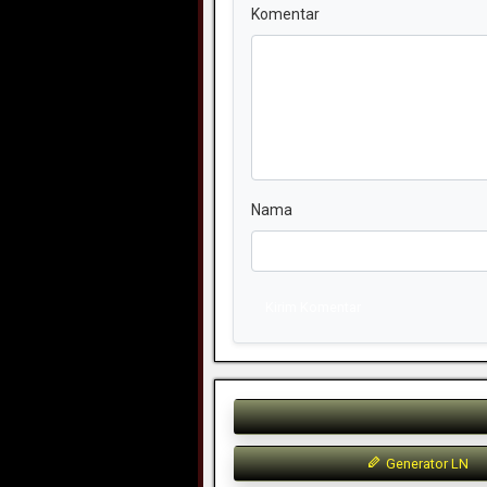
Komentar
Nama
Kirim Komentar
Generator LN