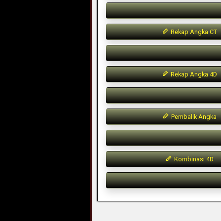
Rekap Angka CT
Rekap Angka 4D
Pembalik Angka
Kombinasi 4D