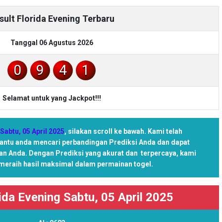
sult Florida Evening Terbaru
Tanggal 06 Agustus 2026
0
9
4
1
Selamat untuk yang Jackpot!!!
Sabtu, 05 April 2025
, silakan scroll ke bawah. Kami telah
ntu anda mencari perbandingan Prediksi Anda dan dapat
 Anda. Dengan Prediksi yang akurat dan terpercaya, kami
eraih hasil maksimal dalam permainan togel.
rida Evening Sabtu, 05 April 2025