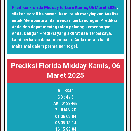
Prediksi Florida Midday terbaru Kamis, 06 Maret 2025
,
silakan scroll ke bawah. Kami telah menyiapkan Analisa
untuk Membantu anda mencari perbandingan Prediksi
Anda dan dapat meningkatan peluang kemenangan
Anda. Dengan Prediksi yang akurat dan terpercaya,
kami berharap dapat membantu Anda meraih hasil
maksimal dalam permainan togel.
Prediksi Florida Midday Kamis, 06
Maret 2025
AI :
8341
CB :
4 / 3
AK :
0183465
PILIHAN 2D
01 08 03 04
06 05 13 14
16 15 83 84