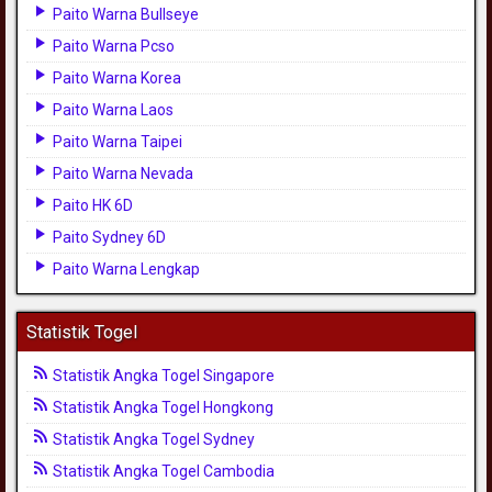
Paito Warna Bullseye
Paito Warna Pcso
Paito Warna Korea
Paito Warna Laos
Paito Warna Taipei
Paito Warna Nevada
Paito HK 6D
Paito Sydney 6D
Paito Warna Lengkap
Statistik Togel
Statistik Angka Togel Singapore
Statistik Angka Togel Hongkong
Statistik Angka Togel Sydney
Statistik Angka Togel Cambodia