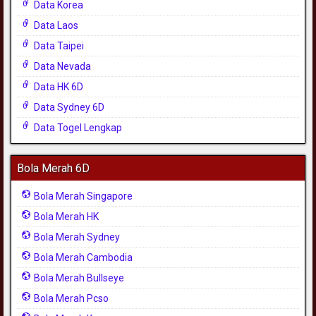
Data Korea
Data Laos
Data Taipei
Data Nevada
Data HK 6D
Data Sydney 6D
Data Togel Lengkap
Bola Merah 6D
Bola Merah Singapore
Bola Merah HK
Bola Merah Sydney
Bola Merah Cambodia
Bola Merah Bullseye
Bola Merah Pcso