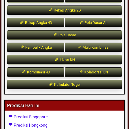
Rekap Angka 2D
Rekap Angka 4D
Pola Dasar All
Pola Dasar
Pembalik Angka
Multi Kombinasi
LN vs DN
Kombinasi 4D
Kolaborasi LN
Kalkulator Togel
Prediksi Hari Ini
Prediksi Singapore
Prediksi Hongkong