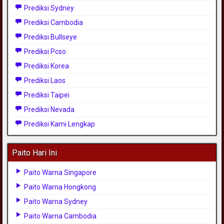
Prediksi Sydney
Prediksi Cambodia
Prediksi Bullseye
Prediksi Pcso
Prediksi Korea
Prediksi Laos
Prediksi Taipei
Prediksi Nevada
Prediksi Kami Lengkap
Paito Hari Ini
Paito Warna Singapore
Paito Warna Hongkong
Paito Warna Sydney
Paito Warna Cambodia