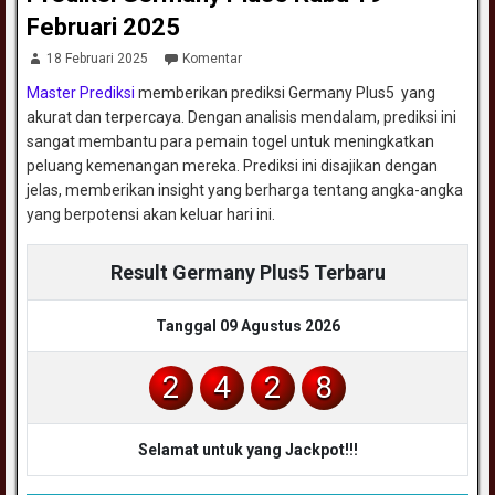
Februari 2025
18 Februari 2025
Komentar
Master Prediksi
memberikan prediksi Germany Plus5 yang
akurat dan terpercaya. Dengan analisis mendalam, prediksi ini
sangat membantu para pemain togel untuk meningkatkan
peluang kemenangan mereka. Prediksi ini disajikan dengan
jelas, memberikan insight yang berharga tentang angka-angka
yang berpotensi akan keluar hari ini.
Result Germany Plus5 Terbaru
Tanggal 09 Agustus 2026
2
4
2
8
Selamat untuk yang Jackpot!!!