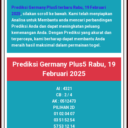
Prediksi Germany Plus5 terbaru Rabu, 19 Februari
2025
, silakan scroll ke bawah. Kami telah menyiapkan
Analisa untuk Membantu anda mencari perbandingan
Prediksi Anda dan dapat meningkatan peluang
kemenangan Anda. Dengan Prediksi yang akurat dan
terpercaya, kami berharap dapat membantu Anda
meraih hasil maksimal dalam permainan togel.
Prediksi Germany Plus5 Rabu, 19
Februari 2025
AI :
4321
CB :
2 / 4
AK :
0512473
PILIHAN 2D
01 02 04 07
03 51 52 54
57 53 12 14