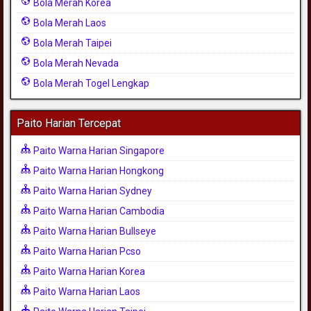
Bola Merah Korea
Bola Merah Laos
Bola Merah Taipei
Bola Merah Nevada
Bola Merah Togel Lengkap
Paito Harian Tercepat
Paito Warna Harian Singapore
Paito Warna Harian Hongkong
Paito Warna Harian Sydney
Paito Warna Harian Cambodia
Paito Warna Harian Bullseye
Paito Warna Harian Pcso
Paito Warna Harian Korea
Paito Warna Harian Laos