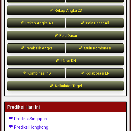
Rekap Angka 2D
Rekap Angka 4D
Pola Dasar All
Pola Dasar
Pembalik Angka
Multi Kombinasi
LN vs DN
Kombinasi 4D
Kolaborasi LN
Kalkulator Togel
Prediksi Hari Ini
Prediksi Singapore
Prediksi Hongkong