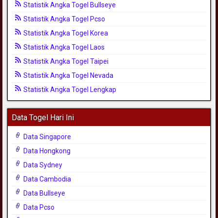
Statistik Angka Togel Bullseye
Statistik Angka Togel Pcso
Statistik Angka Togel Korea
Statistik Angka Togel Laos
Statistik Angka Togel Taipei
Statistik Angka Togel Nevada
Statistik Angka Togel Lengkap
Data Togel Hari Ini
Data Singapore
Data Hongkong
Data Sydney
Data Cambodia
Data Bullseye
Data Pcso