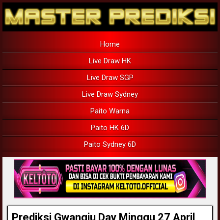
Home
Live Draw HK
Live Draw SGP
Live Draw Sydney
Paito Warna
Paito HK 6D
Paito Sydney 6D
Prediksi Gwangju Day Minggu 27 April