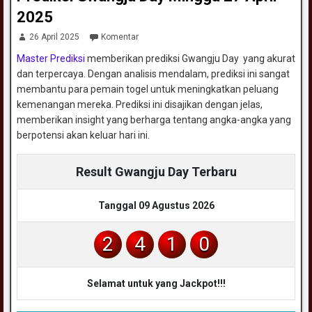
2025
26 April 2025
Komentar
Master Prediksi
memberikan prediksi Gwangju Day yang akurat
dan terpercaya. Dengan analisis mendalam, prediksi ini sangat
membantu para pemain togel untuk meningkatkan peluang
kemenangan mereka. Prediksi ini disajikan dengan jelas,
memberikan insight yang berharga tentang angka-angka yang
berpotensi akan keluar hari ini.
Result Gwangju Day Terbaru
Tanggal 09 Agustus 2026
2
4
1
0
Selamat untuk yang Jackpot!!!