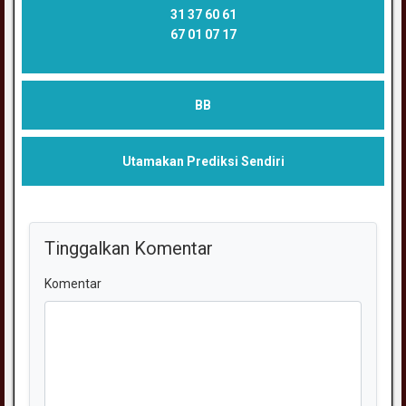
31 37 60 61
67 01 07 17
BB
Utamakan Prediksi Sendiri
Tinggalkan Komentar
Komentar