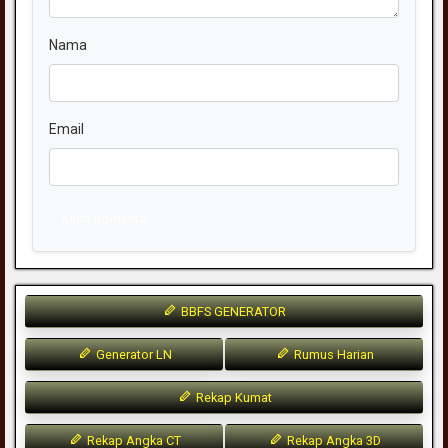
Nama
Email
Kirim Komentar
BBFS GENERATOR
Generator LN
Rumus Harian
Rekap Kumat
Rekap Angka CT
Rekap Angka 3D