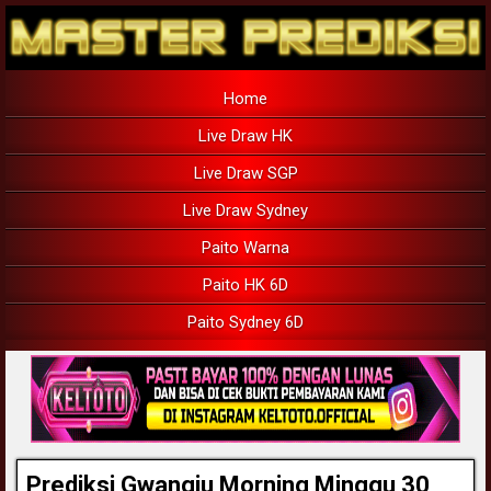
Home
Live Draw HK
Live Draw SGP
Live Draw Sydney
Paito Warna
Paito HK 6D
Paito Sydney 6D
Prediksi Gwangju Morning Minggu 30