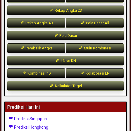
Rekap Angka 2D
Rekap Angka 4D
Pola Dasar All
Pola Dasar
Pembalik Angka
Multi Kombinasi
LN vs DN
Kombinasi 4D
Kolaborasi LN
Kalkulator Togel
Prediksi Hari Ini
Prediksi Singapore
Prediksi Hongkong