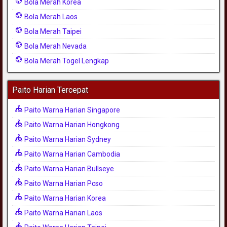
Bola Merah Korea
Bola Merah Laos
Bola Merah Taipei
Bola Merah Nevada
Bola Merah Togel Lengkap
Paito Harian Tercepat
Paito Warna Harian Singapore
Paito Warna Harian Hongkong
Paito Warna Harian Sydney
Paito Warna Harian Cambodia
Paito Warna Harian Bullseye
Paito Warna Harian Pcso
Paito Warna Harian Korea
Paito Warna Harian Laos