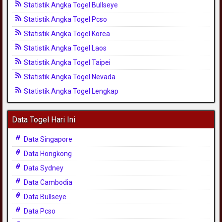
Statistik Angka Togel Bullseye
Statistik Angka Togel Pcso
Statistik Angka Togel Korea
Statistik Angka Togel Laos
Statistik Angka Togel Taipei
Statistik Angka Togel Nevada
Statistik Angka Togel Lengkap
Data Togel Hari Ini
Data Singapore
Data Hongkong
Data Sydney
Data Cambodia
Data Bullseye
Data Pcso