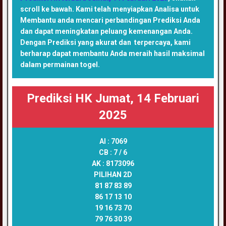
scroll ke bawah. Kami telah menyiapkan Analisa untuk
Membantu anda mencari perbandingan Prediksi Anda
dan dapat meningkatan peluang kemenangan Anda.
Dengan Prediksi yang akurat dan terpercaya, kami
berharap dapat membantu Anda meraih hasil maksimal
dalam permainan togel.
Prediksi HK Jumat, 14 Februari
2025
AI :
7069
CB :
7 / 6
AK :
8173096
PILIHAN 2D
81 87 83 89
86 17 13 10
19 16 73 70
79 76 30 39