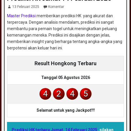
13 Februari 2025
Komentar
Master Prediksi
memberikan prediksi HK yang akurat dan
terpercaya. Dengan analisis mendalam, prediksi ini sangat
membantu para pemain togel untuk meningkatkan peluang
kemenangan mereka. Prediksi ini disajikan dengan jelas,
memberikan insight yang berharga tentang angka-angka yang
berpotensi akan keluar hari ini.
Result Hongkong Terbaru
Tanggal 05 Agustus 2026
4
2
4
5
Selamat untuk yang Jackpot!!!
Prediksi HK terbaru Jumat, 14 Februari 2025
, silakan