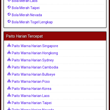
Bola Merah Laos
Bola Merah Taipei
Bola Merah Nevada
Bola Merah Togel Lengkap
Paito Harian Tercepat
Paito Warna Harian Singapore
Paito Warna Harian Hongkong
Paito Warna Harian Sydney
Paito Warna Harian Cambodia
Paito Warna Harian Bullseye
Paito Warna Harian Pcso
Paito Warna Harian Korea
Paito Warna Harian Laos
Paito Warna Harian Taipei
Paito Warna Harian Nevada