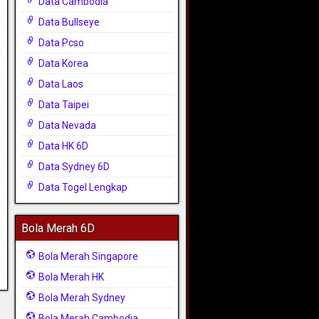
Data Cambodia
Data Bullseye
Data Pcso
Data Korea
Data Laos
Data Taipei
Data Nevada
Data HK 6D
Data Sydney 6D
Data Togel Lengkap
Bola Merah 6D
Bola Merah Singapore
Bola Merah HK
Bola Merah Sydney
Bola Merah Cambodia