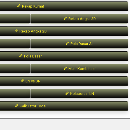
Rekap Kumat
Rekap Angka 3D
Rekap Angka 2D
Pola Dasar All
Pola Dasar
Multi Kombinasi
LN vs DN
Kolaborasi LN
Kalkulator Togel