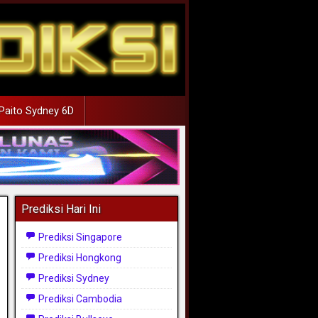
Paito Sydney 6D
Prediksi Hari Ini
Prediksi Singapore
Prediksi Hongkong
Prediksi Sydney
Prediksi Cambodia