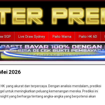
raw SGP
Live Draw Sydney
Paito Warna
Paito HK 6D
 Mei 2026
HK yang akurat dan terpercaya. Dengan analisis mendalam, prediksi
gel untuk meningkatkan peluang kemenangan mereka. Prediksi ini
insight yang berharga tentang angka-angka yang berpotensi akan