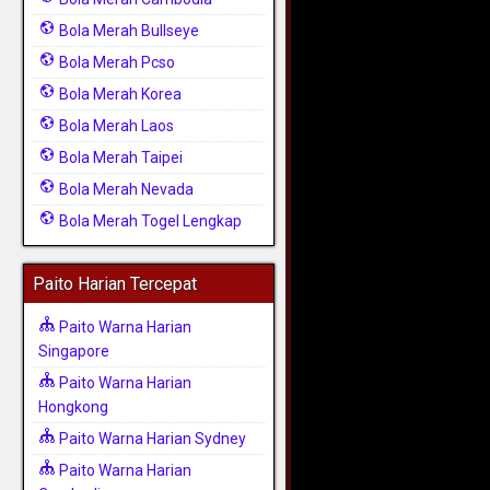
Bola Merah Bullseye
Bola Merah Pcso
Bola Merah Korea
Bola Merah Laos
Bola Merah Taipei
Bola Merah Nevada
Bola Merah Togel Lengkap
Paito Harian Tercepat
Paito Warna Harian
Singapore
Paito Warna Harian
Hongkong
Paito Warna Harian Sydney
Paito Warna Harian