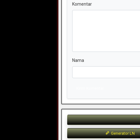
Komentar
Nama
Kirim Komentar
Generator LN