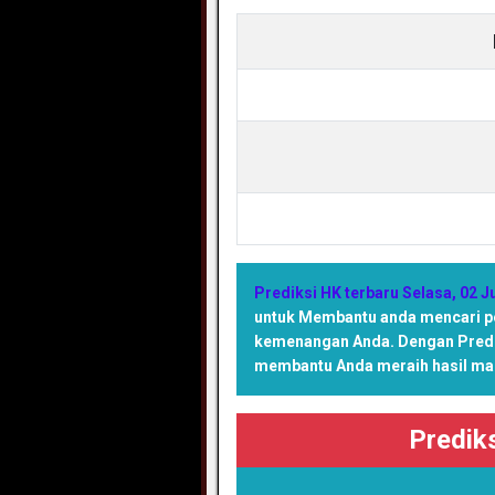
Prediksi HK terbaru Selasa, 02 J
untuk Membantu anda mencari p
kemenangan Anda. Dengan Predik
membantu Anda meraih hasil ma
Predik