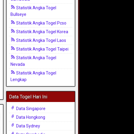
Statistik Angka Togel
Bullseye
Statistik Angka Togel Pcso
Statistik Angka Togel Korea
Statistik Angka Togel Laos
Statistik Angka Togel Taipei
Statistik Angka Togel
Nevada
Statistik Angka Togel
Lengkap
Data Togel Hari Ini
Data Singapore
Data Hongkong
Data Sydney