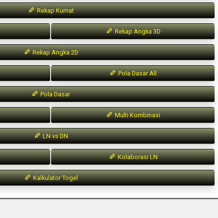
Rekap Kumat
Rekap Angka 3D
Rekap Angka 2D
Pola Dasar All
Pola Dasar
Multi Kombinasi
LN vs DN
Kolaborasi LN
Kalkulator Togel