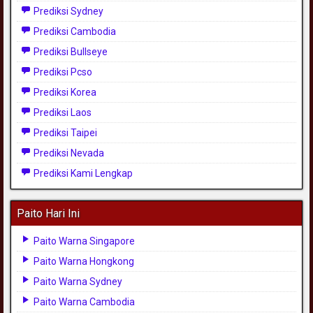
Prediksi Sydney
Prediksi Cambodia
Prediksi Bullseye
Prediksi Pcso
Prediksi Korea
Prediksi Laos
Prediksi Taipei
Prediksi Nevada
Prediksi Kami Lengkap
Paito Hari Ini
Paito Warna Singapore
Paito Warna Hongkong
Paito Warna Sydney
Paito Warna Cambodia