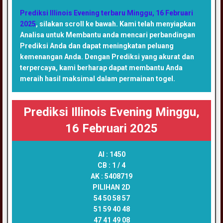
Prediksi Illinois Evening terbaru Minggu, 16 Februari
2025
, silakan scroll ke bawah. Kami telah menyiapkan
Analisa untuk Membantu anda mencari perbandingan
Prediksi Anda dan dapat meningkatan peluang
kemenangan Anda. Dengan Prediksi yang akurat dan
terpercaya, kami berharap dapat membantu Anda
meraih hasil maksimal dalam permainan togel.
Prediksi Illinois Evening Minggu,
16 Februari 2025
AI :
1450
CB :
1 / 4
AK :
5408719
PILIHAN 2D
54 50 58 57
51 59 40 48
47 41 49 08