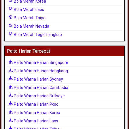
Bola Merah Korea
Bola Merah Laos
Bola Merah Taipei
Bola Merah Nevada
Bola Merah Togel Lengkap
Paito Harian Tercepat
Paito Warna Harian Singapore
Paito Warna Harian Hongkong
Paito Warna Harian Sydney
Paito Warna Harian Cambodia
Paito Warna Harian Bullseye
Paito Warna Harian Pcso
Paito Warna Harian Korea
Paito Warna Harian Laos