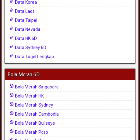
Data Korea
Data Laos
Data Taipei
Data Nevada
Data HK 6D
Data Sydney 6D
Data Togel Lengkap
Bola Merah 6D
Bola Merah Singapore
Bola Merah HK
Bola Merah Sydney
Bola Merah Cambodia
Bola Merah Bullseye
Bola Merah Pcso