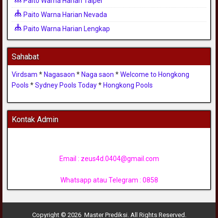
Paito Warna Harian Taipei
Paito Warna Harian Nevada
Paito Warna Harian Lengkap
Sahabat
Virdsam
*
Nagasaon
*
Naga saon
*
Welcome to Hongkong
Pools
*
Sydney Pools Today
*
Hongkong Pools
Kontak Admin
Email :
zeus4d.0404@gmail.com
Whatsapp atau Telegram : 0858
Copyright © 2026 Master Prediksi. All Rights Reserved.