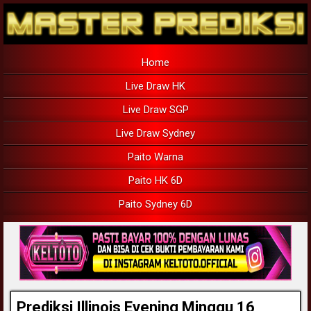
Home
Live Draw HK
Live Draw SGP
Live Draw Sydney
Paito Warna
Paito HK 6D
Paito Sydney 6D
Prediksi Illinois Evening Minggu 16