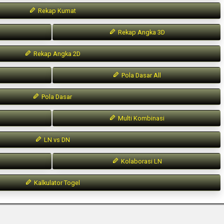
Rekap Kumat
Rekap Angka 3D
Rekap Angka 2D
Pola Dasar All
Pola Dasar
Multi Kombinasi
LN vs DN
Kolaborasi LN
Kalkulator Togel