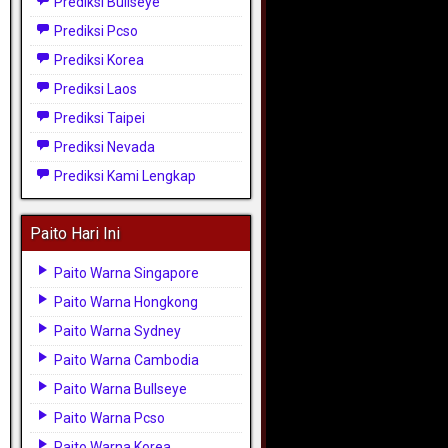
Prediksi Bullseye
Prediksi Pcso
Prediksi Korea
Prediksi Laos
Prediksi Taipei
Prediksi Nevada
Prediksi Kami Lengkap
Paito Hari Ini
Paito Warna Singapore
Paito Warna Hongkong
Paito Warna Sydney
Paito Warna Cambodia
Paito Warna Bullseye
Paito Warna Pcso
Paito Warna Korea