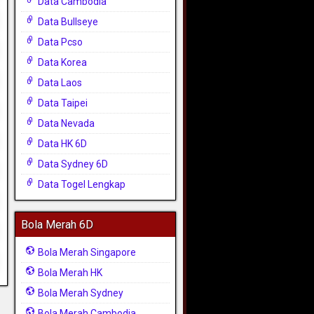
Data Cambodia
Data Bullseye
Data Pcso
Data Korea
Data Laos
Data Taipei
Data Nevada
Data HK 6D
Data Sydney 6D
Data Togel Lengkap
Bola Merah 6D
Bola Merah Singapore
Bola Merah HK
Bola Merah Sydney
Bola Merah Cambodia