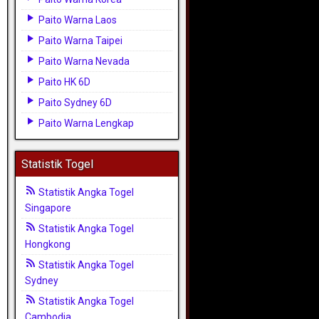
Paito Warna Laos
Paito Warna Taipei
Paito Warna Nevada
Paito HK 6D
Paito Sydney 6D
Paito Warna Lengkap
Statistik Togel
Statistik Angka Togel
Singapore
Statistik Angka Togel
Hongkong
Statistik Angka Togel
Sydney
Statistik Angka Togel
Cambodia