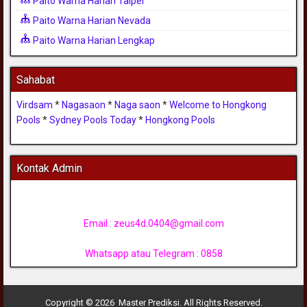
Paito Warna Harian Taipei
Paito Warna Harian Nevada
Paito Warna Harian Lengkap
Sahabat
Virdsam
*
Nagasaon
*
Naga saon
*
Welcome to Hongkong
Pools
*
Sydney Pools Today
*
Hongkong Pools
Kontak Admin
Email :
zeus4d.0404@gmail.com
Whatsapp atau Telegram : 0858
Copyright © 2026 Master Prediksi. All Rights Reserved.