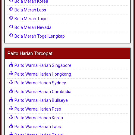
Bola Merah Korea
Bola Merah Laos
Bola Merah Taipei
Bola Merah Nevada
Bola Merah Togel Lengkap
Paito Harian Tercepat
Paito Warna Harian Singapore
Paito Warna Harian Hongkong
Paito Warna Harian Sydney
Paito Warna Harian Cambodia
Paito Warna Harian Bullseye
Paito Warna Harian Pcso
Paito Warna Harian Korea
Paito Warna Harian Laos