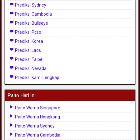
Prediksi Sydney
Prediksi Cambodia
Prediksi Bullseye
Prediksi Pcso
Prediksi Korea
Prediksi Laos
Prediksi Taipei
Prediksi Nevada
Prediksi Kami Lengkap
Paito Hari Ini
Paito Warna Singapore
Paito Warna Hongkong
Paito Warna Sydney
Paito Warna Cambodia