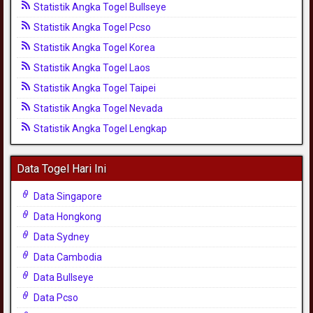
Statistik Angka Togel Bullseye
Statistik Angka Togel Pcso
Statistik Angka Togel Korea
Statistik Angka Togel Laos
Statistik Angka Togel Taipei
Statistik Angka Togel Nevada
Statistik Angka Togel Lengkap
Data Togel Hari Ini
Data Singapore
Data Hongkong
Data Sydney
Data Cambodia
Data Bullseye
Data Pcso