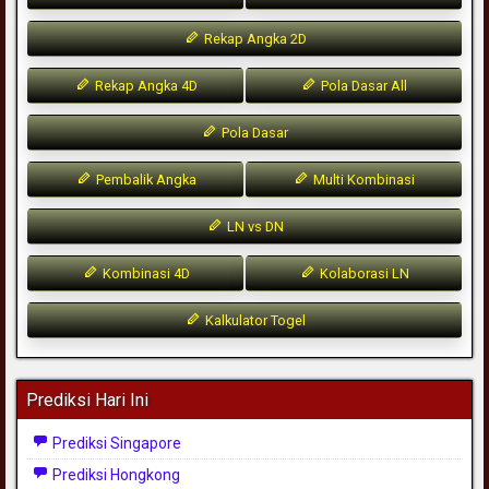
Rekap Angka 2D
Rekap Angka 4D
Pola Dasar All
Pola Dasar
Pembalik Angka
Multi Kombinasi
LN vs DN
Kombinasi 4D
Kolaborasi LN
Kalkulator Togel
Prediksi Hari Ini
Prediksi Singapore
Prediksi Hongkong