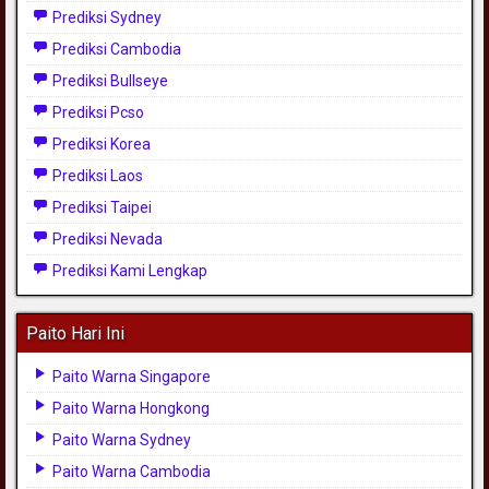
Prediksi Sydney
Prediksi Cambodia
Prediksi Bullseye
Prediksi Pcso
Prediksi Korea
Prediksi Laos
Prediksi Taipei
Prediksi Nevada
Prediksi Kami Lengkap
Paito Hari Ini
Paito Warna Singapore
Paito Warna Hongkong
Paito Warna Sydney
Paito Warna Cambodia