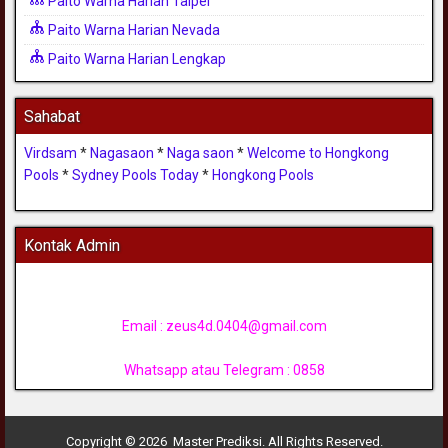
Paito Warna Harian Taipei
Paito Warna Harian Nevada
Paito Warna Harian Lengkap
Sahabat
Virdsam
*
Nagasaon
*
Naga saon
*
Welcome to Hongkong
Pools
*
Sydney Pools Today
*
Hongkong Pools
Kontak Admin
Email :
zeus4d.0404@gmail.com
Whatsapp atau Telegram : 0858
Copyright © 2026 Master Prediksi. All Rights Reserved.