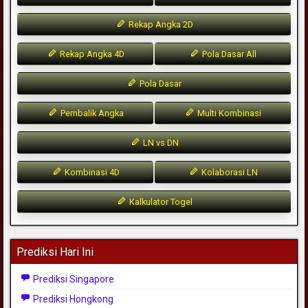
Rekap Angka 2D
Rekap Angka 4D
Pola Dasar All
Pola Dasar
Pembalik Angka
Multi Kombinasi
LN vs DN
Kombinasi 4D
Kolaborasi LN
Kalkulator Togel
Prediksi Hari Ini
Prediksi Singapore
Prediksi Hongkong