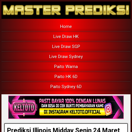
Home
Live Draw HK
Live Draw SGP
Live Draw Sydney
Paito Warna
Paito HK 6D
Paito Sydney 6D
Prediksi Illinois Midday Senin 24 Maret