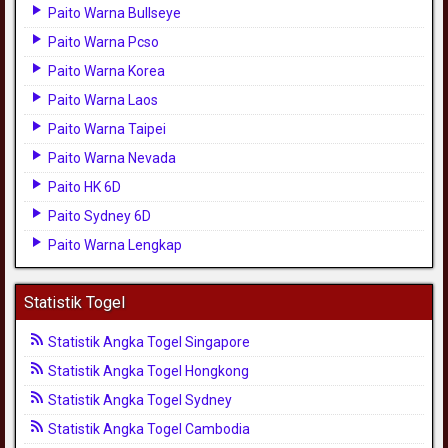
Paito Warna Bullseye
Paito Warna Pcso
Paito Warna Korea
Paito Warna Laos
Paito Warna Taipei
Paito Warna Nevada
Paito HK 6D
Paito Sydney 6D
Paito Warna Lengkap
Statistik Togel
Statistik Angka Togel Singapore
Statistik Angka Togel Hongkong
Statistik Angka Togel Sydney
Statistik Angka Togel Cambodia