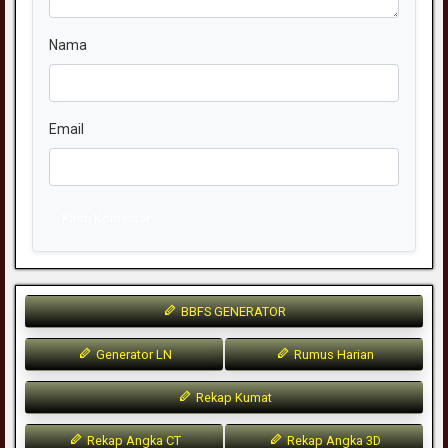
Nama
Email
Kirim Komentar
BBFS GENERATOR
Generator LN
Rumus Harian
Rekap Kumat
Rekap Angka CT
Rekap Angka 3D