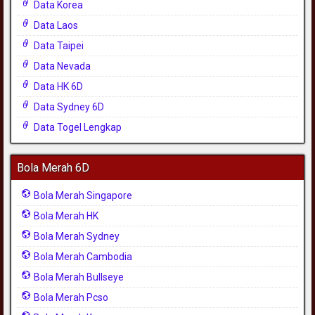
Data Korea
Data Laos
Data Taipei
Data Nevada
Data HK 6D
Data Sydney 6D
Data Togel Lengkap
Bola Merah 6D
Bola Merah Singapore
Bola Merah HK
Bola Merah Sydney
Bola Merah Cambodia
Bola Merah Bullseye
Bola Merah Pcso