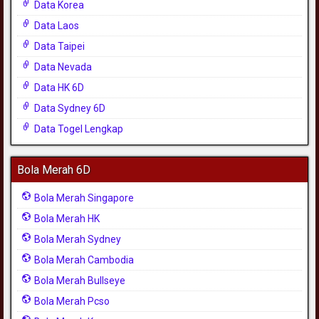
Data Korea
Data Laos
Data Taipei
Data Nevada
Data HK 6D
Data Sydney 6D
Data Togel Lengkap
Bola Merah 6D
Bola Merah Singapore
Bola Merah HK
Bola Merah Sydney
Bola Merah Cambodia
Bola Merah Bullseye
Bola Merah Pcso