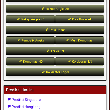
Rekap Angka 2D
Rekap Angka 4D
Pola Dasar All
Pola Dasar
Pembalik Angka
Multi Kombinasi
LN vs DN
Kombinasi 4D
Kolaborasi LN
Kalkulator Togel
Prediksi Hari Ini
Prediksi Singapore
Prediksi Hongkong