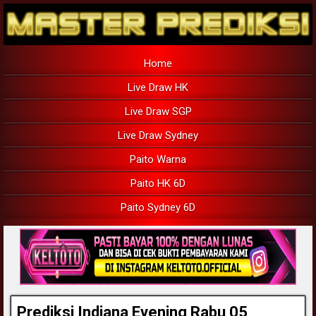
Home
Live Draw HK
Live Draw SGP
Live Draw Sydney
Paito Warna
Paito HK 6D
Paito Sydney 6D
Prediksi Indiana Evening Rabu 05