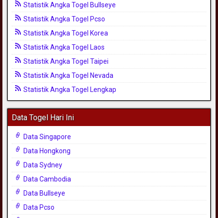
Statistik Angka Togel Bullseye
Statistik Angka Togel Pcso
Statistik Angka Togel Korea
Statistik Angka Togel Laos
Statistik Angka Togel Taipei
Statistik Angka Togel Nevada
Statistik Angka Togel Lengkap
Data Togel Hari Ini
Data Singapore
Data Hongkong
Data Sydney
Data Cambodia
Data Bullseye
Data Pcso