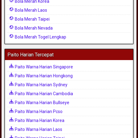
Bola Merah Korea
Bola Merah Laos
Bola Merah Taipei
Bola Merah Nevada
Bola Merah Togel Lengkap
Paito Harian Tercepat
Paito Warna Harian Singapore
Paito Warna Harian Hongkong
Paito Warna Harian Sydney
Paito Warna Harian Cambodia
Paito Warna Harian Bullseye
Paito Warna Harian Pcso
Paito Warna Harian Korea
Paito Warna Harian Laos