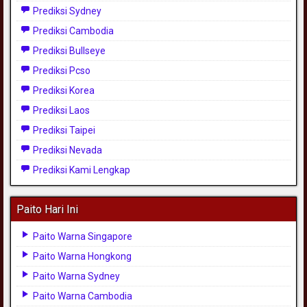
Prediksi Sydney
Prediksi Cambodia
Prediksi Bullseye
Prediksi Pcso
Prediksi Korea
Prediksi Laos
Prediksi Taipei
Prediksi Nevada
Prediksi Kami Lengkap
Paito Hari Ini
Paito Warna Singapore
Paito Warna Hongkong
Paito Warna Sydney
Paito Warna Cambodia