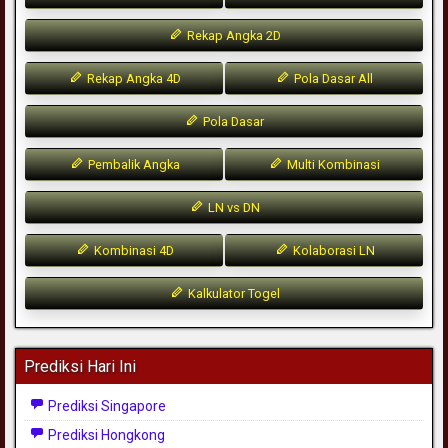
Rekap Angka 2D
Rekap Angka 4D
Pola Dasar All
Pola Dasar
Pembalik Angka
Multi Kombinasi
LN vs DN
Kombinasi 4D
Kolaborasi LN
Kalkulator Togel
Prediksi Hari Ini
Prediksi Singapore
Prediksi Hongkong