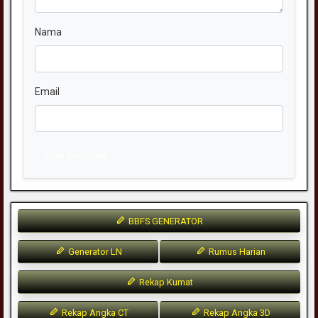
Nama
Email
Kirim Komentar
BBFS GENERATOR
Generator LN
Rumus Harian
Rekap Kumat
Rekap Angka CT
Rekap Angka 3D