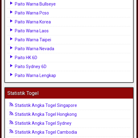
Paito Warna Bullseye
Paito Warna Pcso
Paito Warna Korea
Paito Warna Laos
Paito Warna Taipei
Paito Warna Nevada
Paito HK 6D
Paito Sydney 6D
Paito Warna Lengkap
Statistik Togel
Statistik Angka Togel Singapore
Statistik Angka Togel Hongkong
Statistik Angka Togel Sydney
Statistik Angka Togel Cambodia