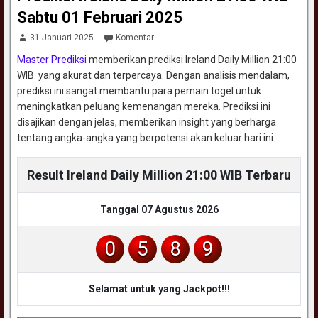
Sabtu 01 Februari 2025
31 Januari 2025
Komentar
Master Prediksi
memberikan prediksi Ireland Daily Million 21:00
WIB yang akurat dan terpercaya. Dengan analisis mendalam,
prediksi ini sangat membantu para pemain togel untuk
meningkatkan peluang kemenangan mereka. Prediksi ini
disajikan dengan jelas, memberikan insight yang berharga
tentang angka-angka yang berpotensi akan keluar hari ini.
Result Ireland Daily Million 21:00 WIB Terbaru
Tanggal 07 Agustus 2026
0
5
8
9
Selamat untuk yang Jackpot!!!