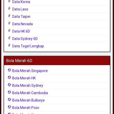
Data Korea
Data Laos
Data Taipei
Data Nevada
Data HK 6D
Data Sydney 6D
Data Togel Lengkap
Bola Merah 6D
Bola Merah Singapore
Bola Merah HK
Bola Merah Sydney
Bola Merah Cambodia
Bola Merah Bullseye
Bola Merah Pcso