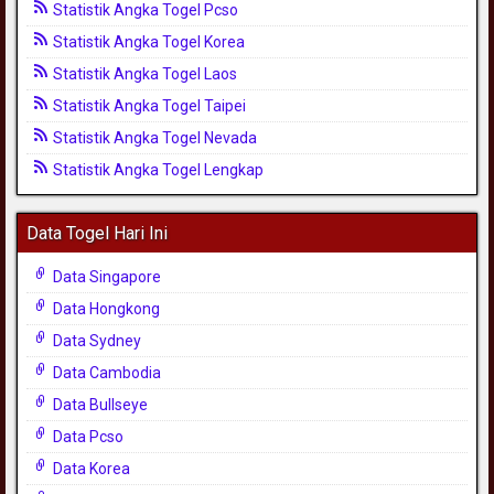
Statistik Angka Togel Pcso
Statistik Angka Togel Korea
Statistik Angka Togel Laos
Statistik Angka Togel Taipei
Statistik Angka Togel Nevada
Statistik Angka Togel Lengkap
Data Togel Hari Ini
Data Singapore
Data Hongkong
Data Sydney
Data Cambodia
Data Bullseye
Data Pcso
Data Korea