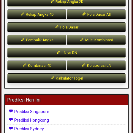
Rekap Angka 2D
Rekap Angka 4D
Pola Dasar All
Pola Dasar
Pembalik Angka
Multi Kombinasi
LN vs DN
Kombinasi 4D
Kolaborasi LN
Kalkulator Togel
Prediksi Hari Ini
Prediksi Singapore
Prediksi Hongkong
Prediksi Sydney