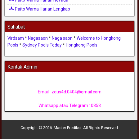
Paito Warna Harian Lengkap
Sahabat
Virdsam
*
Nagasaon
*
Naga saon
*
Welcome to Hongkong
Pools
*
Sydney Pools Today
*
Hongkong Pools
Kontak Admin
Email :
zeus4d.0404@gmail.com
Whatsapp atau Telegram : 0858
Copyright © 2026 Master Prediksi. All Rights Reserved.