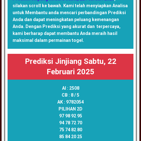
silakan scroll ke bawah. Kami telah menyiapkan Analisa
untuk Membantu anda mencari perbandingan Prediksi
Anda dan dapat meningkatan peluang kemenangan
Anda. Dengan Prediksi yang akurat dan terpercaya,
kami berharap dapat membantu Anda meraih hasil
maksimal dalam permainan togel.
Prediksi Jinjiang Sabtu, 22
Februari 2025
AI :
2508
CB :
8 / 5
AK :
9782054
PILIHAN 2D
97 98 92 95
94 78 72 70
75 74 82 80
85 84 20 25