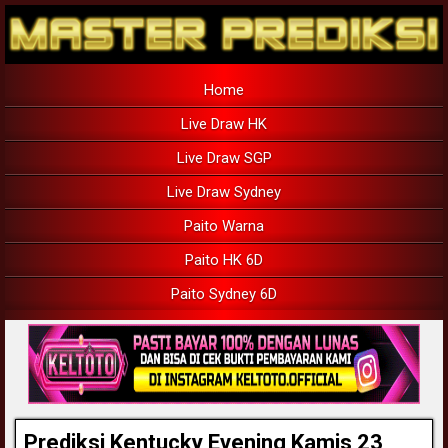
Home
Live Draw HK
Live Draw SGP
Live Draw Sydney
Paito Warna
Paito HK 6D
Paito Sydney 6D
Prediksi Kentucky Evening Kamis 23