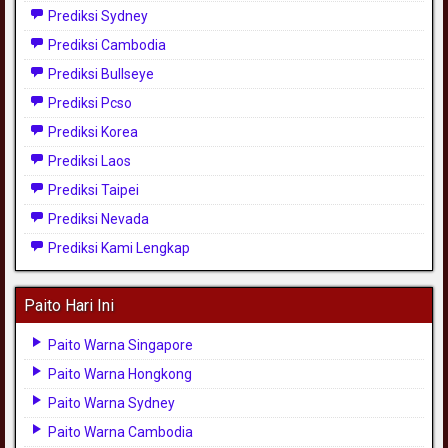
Prediksi Sydney
Prediksi Cambodia
Prediksi Bullseye
Prediksi Pcso
Prediksi Korea
Prediksi Laos
Prediksi Taipei
Prediksi Nevada
Prediksi Kami Lengkap
Paito Hari Ini
Paito Warna Singapore
Paito Warna Hongkong
Paito Warna Sydney
Paito Warna Cambodia