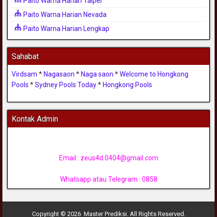
Paito Warna Harian Taipei
Paito Warna Harian Nevada
Paito Warna Harian Lengkap
Sahabat
Virdsam
*
Nagasaon
*
Naga saon
*
Welcome to Hongkong
Pools
*
Sydney Pools Today
*
Hongkong Pools
Kontak Admin
Email :
zeus4d.0404@gmail.com
Whatsapp atau Telegram : 0858
Copyright © 2026 Master Prediksi. All Rights Reserved.