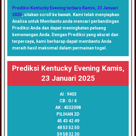
Prediksi Kentucky Evening terbaru Kamis, 23 Januari
2025
, silakan scroll ke bawah. Kami telah menyiapkan
Analisa untuk Membantu anda mencari perbandingan
Prediksi Anda dan dapat meningkatan peluang
kemenangan Anda. Dengan Prediksi yang akurat dan
terpercaya, kami berharap dapat membantu Anda
meraih hasil maksimal dalam permainan togel.
Prediksi Kentucky Evening Kamis,
23 Januari 2025
AI :
9403
CB :
0 / 4
AK :
4532098
PILIHAN 2D
45 43 42 49
48 53 52 50
59 58 32 30