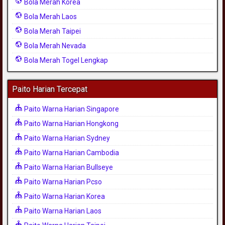
Bola Merah Korea
Bola Merah Laos
Bola Merah Taipei
Bola Merah Nevada
Bola Merah Togel Lengkap
Paito Harian Tercepat
Paito Warna Harian Singapore
Paito Warna Harian Hongkong
Paito Warna Harian Sydney
Paito Warna Harian Cambodia
Paito Warna Harian Bullseye
Paito Warna Harian Pcso
Paito Warna Harian Korea
Paito Warna Harian Laos