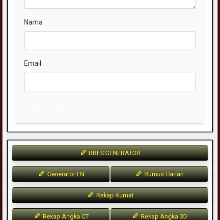
Nama
Email
Kirim Komentar
BBFS GENERATOR
Generator LN
Rumus Harian
Rekap Kumat
Rekap Angka CT
Rekap Angka 3D