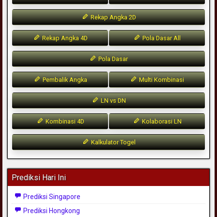
Rekap Angka 2D
Rekap Angka 4D
Pola Dasar All
Pola Dasar
Pembalik Angka
Multi Kombinasi
LN vs DN
Kombinasi 4D
Kolaborasi LN
Kalkulator Togel
Prediksi Hari Ini
Prediksi Singapore
Prediksi Hongkong