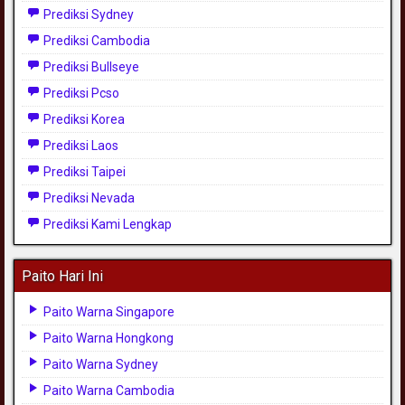
Prediksi Sydney
Prediksi Cambodia
Prediksi Bullseye
Prediksi Pcso
Prediksi Korea
Prediksi Laos
Prediksi Taipei
Prediksi Nevada
Prediksi Kami Lengkap
Paito Hari Ini
Paito Warna Singapore
Paito Warna Hongkong
Paito Warna Sydney
Paito Warna Cambodia