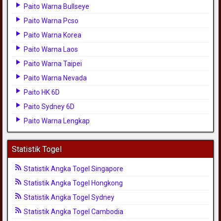
Paito Warna Bullseye
Paito Warna Pcso
Paito Warna Korea
Paito Warna Laos
Paito Warna Taipei
Paito Warna Nevada
Paito HK 6D
Paito Sydney 6D
Paito Warna Lengkap
Statistik Togel
Statistik Angka Togel Singapore
Statistik Angka Togel Hongkong
Statistik Angka Togel Sydney
Statistik Angka Togel Cambodia