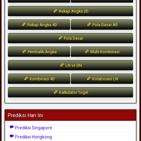
Rekap Angka 2D
Rekap Angka 4D
Pola Dasar All
Pola Dasar
Pembalik Angka
Multi Kombinasi
LN vs DN
Kombinasi 4D
Kolaborasi LN
Kalkulator Togel
Prediksi Hari Ini
Prediksi Singapore
Prediksi Hongkong