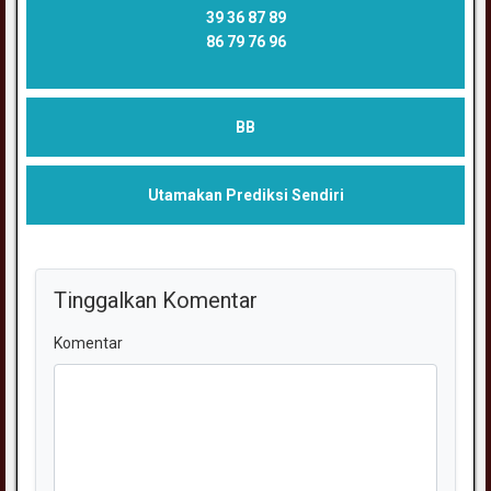
39 36 87 89
86 79 76 96
BB
Utamakan Prediksi Sendiri
Tinggalkan Komentar
Komentar