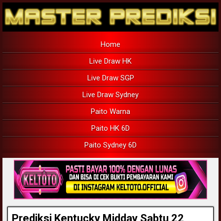
Home
Live Draw HK
Live Draw SGP
Live Draw Sydney
Paito Warna
Paito HK 6D
Paito Sydney 6D
Prediksi Kentucky Midday Sabtu 22