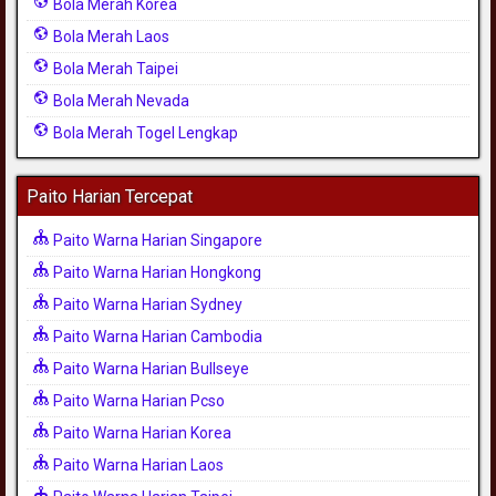
Bola Merah Korea
Bola Merah Laos
Bola Merah Taipei
Bola Merah Nevada
Bola Merah Togel Lengkap
Paito Harian Tercepat
Paito Warna Harian Singapore
Paito Warna Harian Hongkong
Paito Warna Harian Sydney
Paito Warna Harian Cambodia
Paito Warna Harian Bullseye
Paito Warna Harian Pcso
Paito Warna Harian Korea
Paito Warna Harian Laos