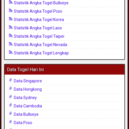
Statistik Angka Togel Bullseye
Statistik Angka Togel Pcso
Statistik Angka Togel Korea
Statistik Angka Togel Laos
Statistik Angka Togel Taipei
Statistik Angka Togel Nevada
Statistik Angka Togel Lengkap
Data Togel Hari Ini
Data Singapore
Data Hongkong
Data Sydney
Data Cambodia
Data Bullseye
Data Pcso