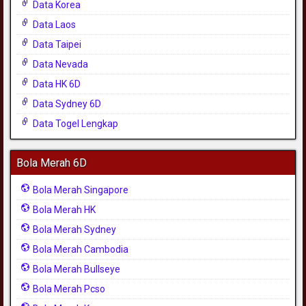
Data Korea
Data Laos
Data Taipei
Data Nevada
Data HK 6D
Data Sydney 6D
Data Togel Lengkap
Bola Merah 6D
Bola Merah Singapore
Bola Merah HK
Bola Merah Sydney
Bola Merah Cambodia
Bola Merah Bullseye
Bola Merah Pcso