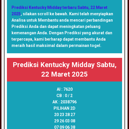
Prediksi Kentucky Midday terbaru Sabtu, 22 Maret
2025
, silakan scroll ke bawah. Kami telah menyiapkan
Analisa untuk Membantu anda mencari perbandingan
Prediksi Anda dan dapat meningkatan peluang
kemenangan Anda. Dengan Prediksi yang akurat dan
terpercaya, kami berharap dapat membantu Anda
meraih hasil maksimal dalam permainan togel.
Prediksi Kentucky Midday Sabtu,
22 Maret 2025
AI :
7620
CB :
0 / 2
AK :
2038796
PILIHAN 2D
20 23 28 27
29 26 03 08
07 09 06 38