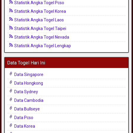
Statistik Angka Togel Pcso
Statistik Angka Togel Korea
Statistik Angka Togel Laos
Statistik Angka Togel Taipei
Statistik Angka Togel Nevada
Statistik Angka Togel Lengkap
Data Togel Hari Ini
Data Singapore
Data Hongkong
Data Sydney
Data Cambodia
Data Bullseye
Data Pcso
Data Korea