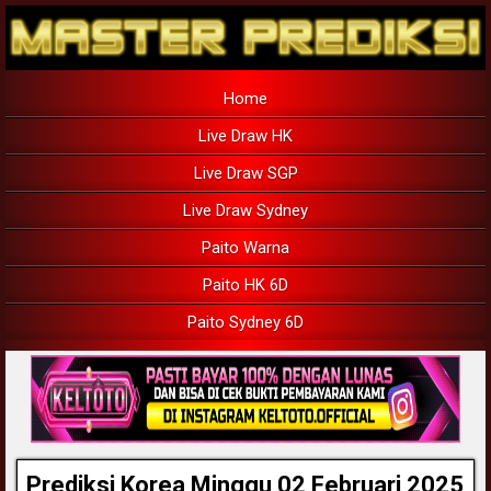
Home
Live Draw HK
Live Draw SGP
Live Draw Sydney
Paito Warna
Paito HK 6D
Paito Sydney 6D
Prediksi Korea Minggu 02 Februari 2025