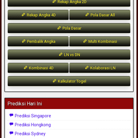
Rekap Angka 2D
Rekap Angka 4D
Pola Dasar All
Pola Dasar
Pembalik Angka
Multi Kombinasi
LN vs DN
Kombinasi 4D
Kolaborasi LN
Kalkulator Togel
Prediksi Hari Ini
Prediksi Singapore
Prediksi Hongkong
Prediksi Sydney