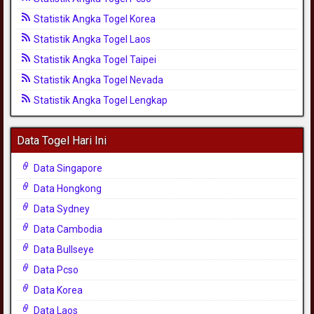
Statistik Angka Togel Korea
Statistik Angka Togel Laos
Statistik Angka Togel Taipei
Statistik Angka Togel Nevada
Statistik Angka Togel Lengkap
Data Togel Hari Ini
Data Singapore
Data Hongkong
Data Sydney
Data Cambodia
Data Bullseye
Data Pcso
Data Korea
Data Laos