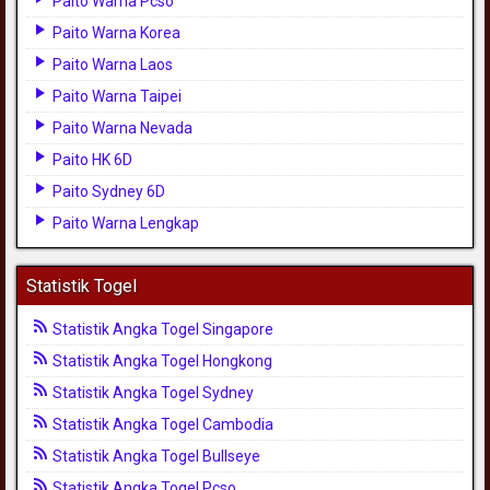
Paito Warna Pcso
Paito Warna Korea
Paito Warna Laos
Paito Warna Taipei
Paito Warna Nevada
Paito HK 6D
Paito Sydney 6D
Paito Warna Lengkap
Statistik Togel
Statistik Angka Togel Singapore
Statistik Angka Togel Hongkong
Statistik Angka Togel Sydney
Statistik Angka Togel Cambodia
Statistik Angka Togel Bullseye
Statistik Angka Togel Pcso