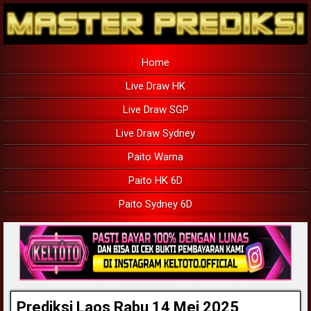
Home
Live Draw HK
Live Draw SGP
Live Draw Sydney
Paito Warna
Paito HK 6D
Paito Sydney 6D
Prediksi Laos Rabu 14 Mei 2025