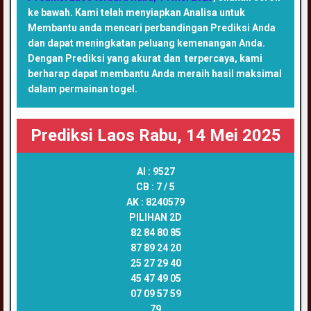
ke bawah. Kami telah menyiapkan Analisa untuk
Membantu anda mencari perbandingan Prediksi Anda
dan dapat meningkatan peluang kemenangan Anda.
Dengan Prediksi yang akurat dan terpercaya, kami
berharap dapat membantu Anda meraih hasil maksimal
dalam permainan togel.
Prediksi Laos Rabu, 14 Mei 2025
AI :
9527
CB :
7 / 5
AK :
8240579
PILIHAN 2D
82 84 80 85
87 89 24 20
25 27 29 40
45 47 49 05
07 09 57 59
79