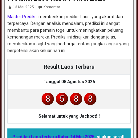
13 Mei 2025
Komentar
Master Prediksi
memberikan prediksi Laos yang akurat dan
terpercaya. Dengan analisis mendalam, prediksi ini sangat
membantu para pemain togel untuk meningkatkan peluang
kemenangan mereka. Prediksi ini disajikan dengan jelas,
memberikan insight yang berharga tentang angka-angka yang
berpotensi akan keluar hari ini.
Result Laos Terbaru
Tanggal 08 Agustus 2026
8
5
8
8
Selamat untuk yang Jackpot!!!
Prediksi Laos terbaru Rabu, 14 Mei 2025
, silakan scroll