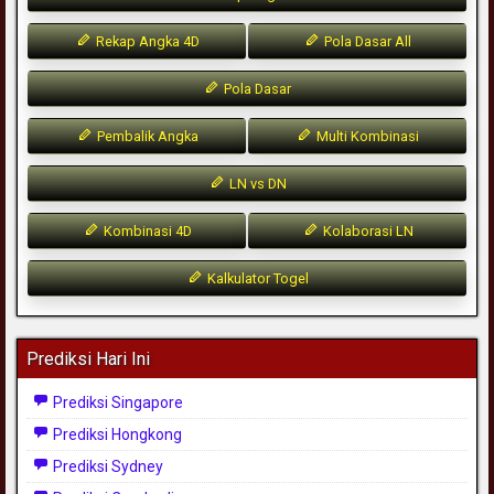
Rekap Angka 4D
Pola Dasar All
Pola Dasar
Pembalik Angka
Multi Kombinasi
LN vs DN
Kombinasi 4D
Kolaborasi LN
Kalkulator Togel
Prediksi Hari Ini
Prediksi Singapore
Prediksi Hongkong
Prediksi Sydney