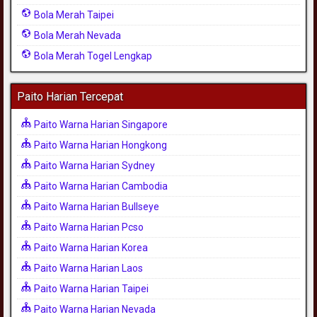
Bola Merah Taipei
Bola Merah Nevada
Bola Merah Togel Lengkap
Paito Harian Tercepat
Paito Warna Harian Singapore
Paito Warna Harian Hongkong
Paito Warna Harian Sydney
Paito Warna Harian Cambodia
Paito Warna Harian Bullseye
Paito Warna Harian Pcso
Paito Warna Harian Korea
Paito Warna Harian Laos
Paito Warna Harian Taipei
Paito Warna Harian Nevada