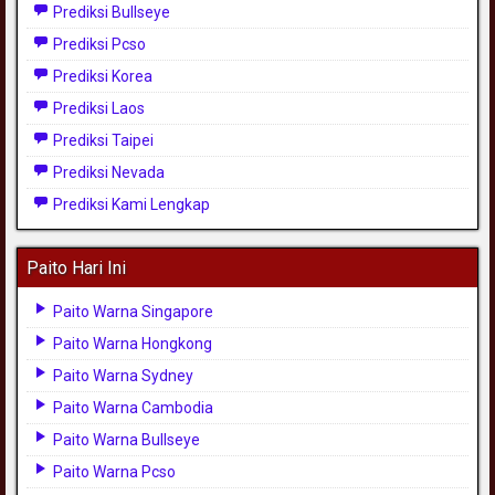
Prediksi Bullseye
Prediksi Pcso
Prediksi Korea
Prediksi Laos
Prediksi Taipei
Prediksi Nevada
Prediksi Kami Lengkap
Paito Hari Ini
Paito Warna Singapore
Paito Warna Hongkong
Paito Warna Sydney
Paito Warna Cambodia
Paito Warna Bullseye
Paito Warna Pcso