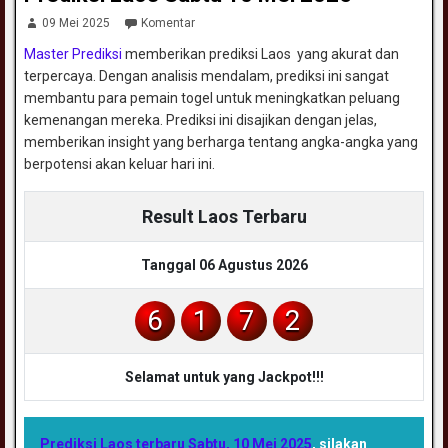
09 Mei 2025
Komentar
Master Prediksi
memberikan prediksi Laos yang akurat dan
terpercaya. Dengan analisis mendalam, prediksi ini sangat
membantu para pemain togel untuk meningkatkan peluang
kemenangan mereka. Prediksi ini disajikan dengan jelas,
memberikan insight yang berharga tentang angka-angka yang
berpotensi akan keluar hari ini.
Result Laos Terbaru
Tanggal 06 Agustus 2026
6
1
7
2
Selamat untuk yang Jackpot!!!
Prediksi Laos terbaru Sabtu, 10 Mei 2025
, silakan