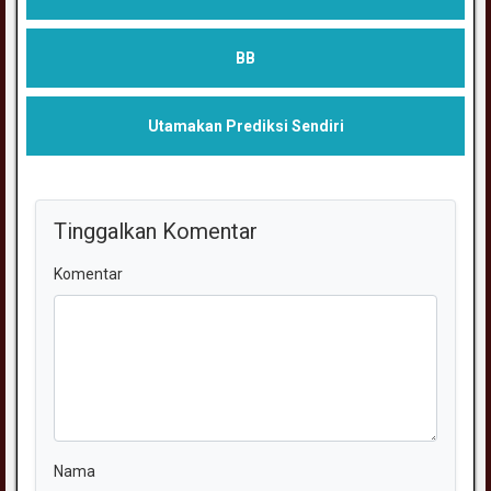
BB
Utamakan Prediksi Sendiri
Tinggalkan Komentar
Komentar
Nama