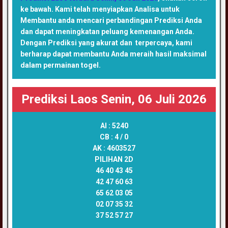
ke bawah. Kami telah menyiapkan Analisa untuk
Membantu anda mencari perbandingan Prediksi Anda
dan dapat meningkatan peluang kemenangan Anda.
Dengan Prediksi yang akurat dan terpercaya, kami
berharap dapat membantu Anda meraih hasil maksimal
dalam permainan togel.
Prediksi Laos Senin, 06 Juli 2026
AI :
5240
CB :
4 / 0
AK :
4603527
PILIHAN 2D
46 40 43 45
42 47 60 63
65 62 03 05
02 07 35 32
37 52 57 27