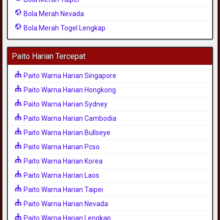
Bola Merah Nevada
Bola Merah Togel Lengkap
Paito Harian Tercepat
Paito Warna Harian Singapore
Paito Warna Harian Hongkong
Paito Warna Harian Sydney
Paito Warna Harian Cambodia
Paito Warna Harian Bullseye
Paito Warna Harian Pcso
Paito Warna Harian Korea
Paito Warna Harian Laos
Paito Warna Harian Taipei
Paito Warna Harian Nevada
Paito Warna Harian Lengkap