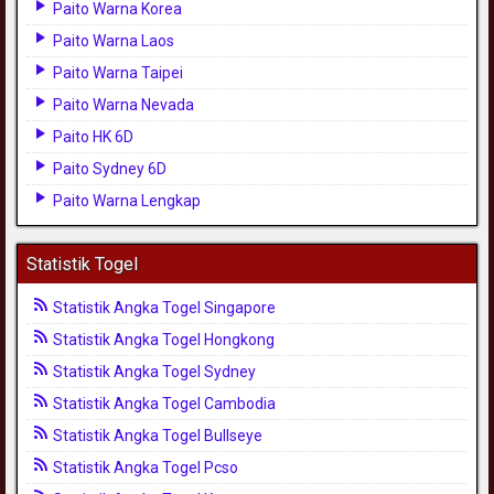
Paito Warna Korea
Paito Warna Laos
Paito Warna Taipei
Paito Warna Nevada
Paito HK 6D
Paito Sydney 6D
Paito Warna Lengkap
Statistik Togel
Statistik Angka Togel Singapore
Statistik Angka Togel Hongkong
Statistik Angka Togel Sydney
Statistik Angka Togel Cambodia
Statistik Angka Togel Bullseye
Statistik Angka Togel Pcso