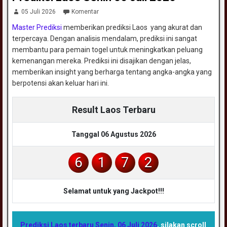
05 Juli 2026
Komentar
Master Prediksi
memberikan prediksi Laos yang akurat dan
terpercaya. Dengan analisis mendalam, prediksi ini sangat
membantu para pemain togel untuk meningkatkan peluang
kemenangan mereka. Prediksi ini disajikan dengan jelas,
memberikan insight yang berharga tentang angka-angka yang
berpotensi akan keluar hari ini.
Result Laos Terbaru
Tanggal 06 Agustus 2026
6
1
7
2
Selamat untuk yang Jackpot!!!
Prediksi Laos terbaru Senin, 06 Juli 2026
, silakan scroll