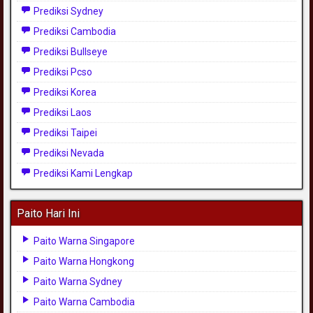
Prediksi Sydney
Prediksi Cambodia
Prediksi Bullseye
Prediksi Pcso
Prediksi Korea
Prediksi Laos
Prediksi Taipei
Prediksi Nevada
Prediksi Kami Lengkap
Paito Hari Ini
Paito Warna Singapore
Paito Warna Hongkong
Paito Warna Sydney
Paito Warna Cambodia