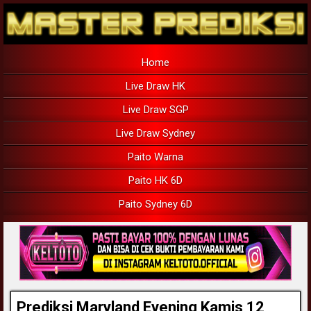
Home
Live Draw HK
Live Draw SGP
Live Draw Sydney
Paito Warna
Paito HK 6D
Paito Sydney 6D
Prediksi Maryland Evening Kamis 12