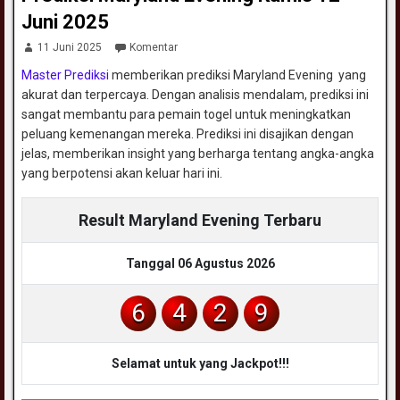
Juni 2025
11 Juni 2025
Komentar
Master Prediksi
memberikan prediksi Maryland Evening yang
akurat dan terpercaya. Dengan analisis mendalam, prediksi ini
sangat membantu para pemain togel untuk meningkatkan
peluang kemenangan mereka. Prediksi ini disajikan dengan
jelas, memberikan insight yang berharga tentang angka-angka
yang berpotensi akan keluar hari ini.
Result Maryland Evening Terbaru
Tanggal 06 Agustus 2026
6
4
2
9
Selamat untuk yang Jackpot!!!