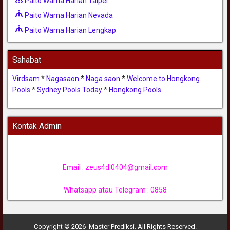
Paito Warna Harian Taipei
Paito Warna Harian Nevada
Paito Warna Harian Lengkap
Sahabat
Virdsam
*
Nagasaon
*
Naga saon
*
Welcome to Hongkong
Pools
*
Sydney Pools Today
*
Hongkong Pools
Kontak Admin
Email :
zeus4d.0404@gmail.com
Whatsapp atau Telegram : 0858
Copyright © 2026 Master Prediksi. All Rights Reserved.