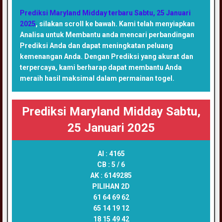
Prediksi Maryland Midday terbaru Sabtu, 25 Januari
2025
, silakan scroll ke bawah. Kami telah menyiapkan
Analisa untuk Membantu anda mencari perbandingan
Prediksi Anda dan dapat meningkatan peluang
kemenangan Anda. Dengan Prediksi yang akurat dan
terpercaya, kami berharap dapat membantu Anda
meraih hasil maksimal dalam permainan togel.
Prediksi Maryland Midday Sabtu,
25 Januari 2025
AI :
4165
CB :
5 / 6
AK :
6149285
PILIHAN 2D
61 64 69 62
65 14 19 12
18 15 49 42