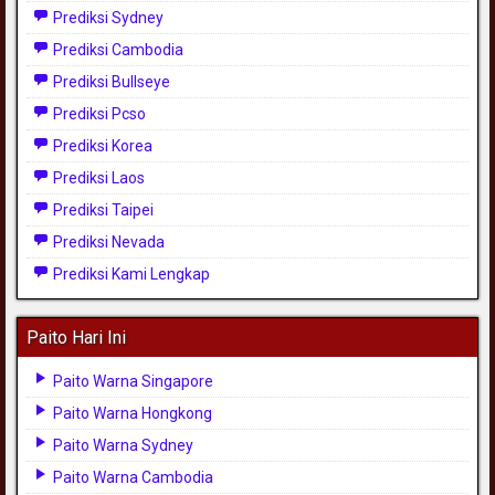
Prediksi Sydney
Prediksi Cambodia
Prediksi Bullseye
Prediksi Pcso
Prediksi Korea
Prediksi Laos
Prediksi Taipei
Prediksi Nevada
Prediksi Kami Lengkap
Paito Hari Ini
Paito Warna Singapore
Paito Warna Hongkong
Paito Warna Sydney
Paito Warna Cambodia