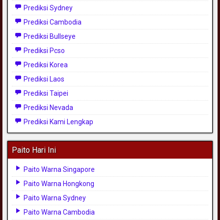
Prediksi Sydney
Prediksi Cambodia
Prediksi Bullseye
Prediksi Pcso
Prediksi Korea
Prediksi Laos
Prediksi Taipei
Prediksi Nevada
Prediksi Kami Lengkap
Paito Hari Ini
Paito Warna Singapore
Paito Warna Hongkong
Paito Warna Sydney
Paito Warna Cambodia