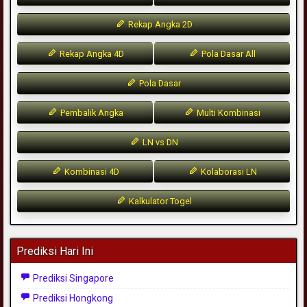
Rekap Angka 2D
Rekap Angka 4D
Pola Dasar All
Pola Dasar
Pembalik Angka
Multi Kombinasi
LN vs DN
Kombinasi 4D
Kolaborasi LN
Kalkulator Togel
Prediksi Hari Ini
Prediksi Singapore
Prediksi Hongkong