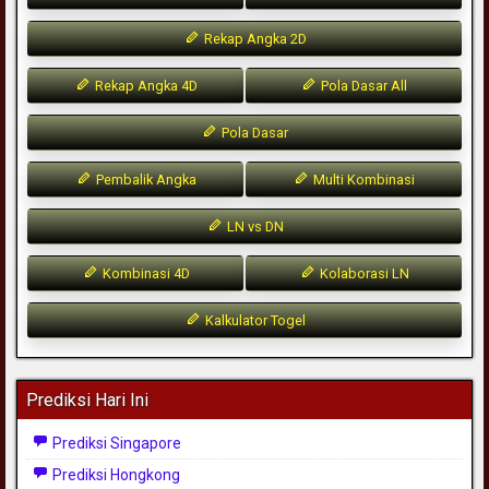
Rekap Angka 2D
Rekap Angka 4D
Pola Dasar All
Pola Dasar
Pembalik Angka
Multi Kombinasi
LN vs DN
Kombinasi 4D
Kolaborasi LN
Kalkulator Togel
Prediksi Hari Ini
Prediksi Singapore
Prediksi Hongkong