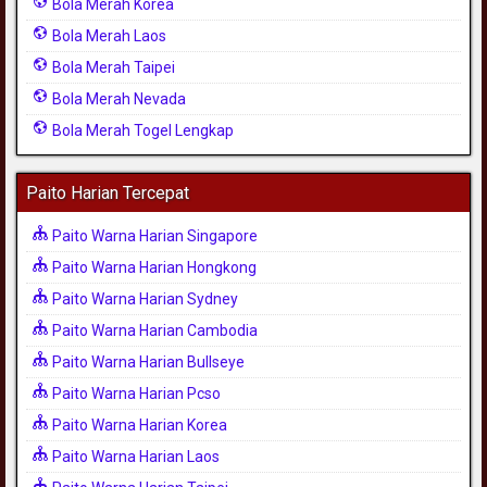
Bola Merah Korea
Bola Merah Laos
Bola Merah Taipei
Bola Merah Nevada
Bola Merah Togel Lengkap
Paito Harian Tercepat
Paito Warna Harian Singapore
Paito Warna Harian Hongkong
Paito Warna Harian Sydney
Paito Warna Harian Cambodia
Paito Warna Harian Bullseye
Paito Warna Harian Pcso
Paito Warna Harian Korea
Paito Warna Harian Laos