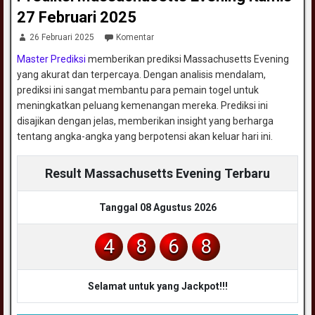
27 Februari 2025
26 Februari 2025
Komentar
Master Prediksi
memberikan prediksi Massachusetts Evening
yang akurat dan terpercaya. Dengan analisis mendalam,
prediksi ini sangat membantu para pemain togel untuk
meningkatkan peluang kemenangan mereka. Prediksi ini
disajikan dengan jelas, memberikan insight yang berharga
tentang angka-angka yang berpotensi akan keluar hari ini.
Result Massachusetts Evening Terbaru
Tanggal 08 Agustus 2026
4
8
6
8
Selamat untuk yang Jackpot!!!