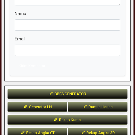
Nama
Email
Kirim Komentar
BBFS GENERATOR
Generator LN
Rumus Harian
Rekap Kumat
Rekap Angka CT
Rekap Angka 3D