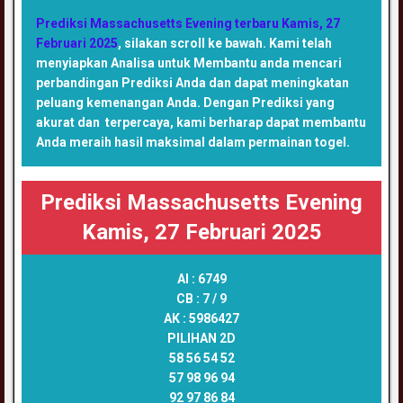
Prediksi Massachusetts Evening terbaru Kamis, 27
Februari 2025
, silakan scroll ke bawah. Kami telah
menyiapkan Analisa untuk Membantu anda mencari
perbandingan Prediksi Anda dan dapat meningkatan
peluang kemenangan Anda. Dengan Prediksi yang
akurat dan terpercaya, kami berharap dapat membantu
Anda meraih hasil maksimal dalam permainan togel.
Prediksi Massachusetts Evening
Kamis, 27 Februari 2025
AI :
6749
CB :
7 / 9
AK :
5986427
PILIHAN 2D
58 56 54 52
57 98 96 94
92 97 86 84