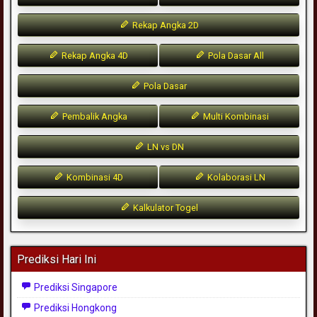
Rekap Angka 2D
Rekap Angka 4D
Pola Dasar All
Pola Dasar
Pembalik Angka
Multi Kombinasi
LN vs DN
Kombinasi 4D
Kolaborasi LN
Kalkulator Togel
Prediksi Hari Ini
Prediksi Singapore
Prediksi Hongkong