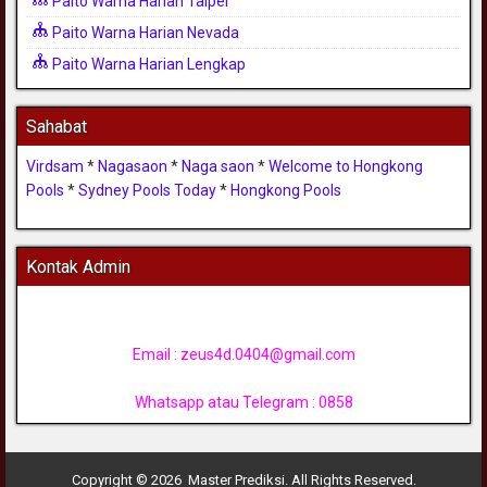
Paito Warna Harian Taipei
Paito Warna Harian Nevada
Paito Warna Harian Lengkap
Sahabat
Virdsam
*
Nagasaon
*
Naga saon
*
Welcome to Hongkong
Pools
*
Sydney Pools Today
*
Hongkong Pools
Kontak Admin
Email :
zeus4d.0404@gmail.com
Whatsapp atau Telegram : 0858
Copyright © 2026 Master Prediksi. All Rights Reserved.