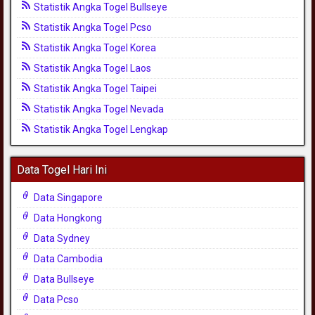
Statistik Angka Togel Bullseye
Statistik Angka Togel Pcso
Statistik Angka Togel Korea
Statistik Angka Togel Laos
Statistik Angka Togel Taipei
Statistik Angka Togel Nevada
Statistik Angka Togel Lengkap
Data Togel Hari Ini
Data Singapore
Data Hongkong
Data Sydney
Data Cambodia
Data Bullseye
Data Pcso