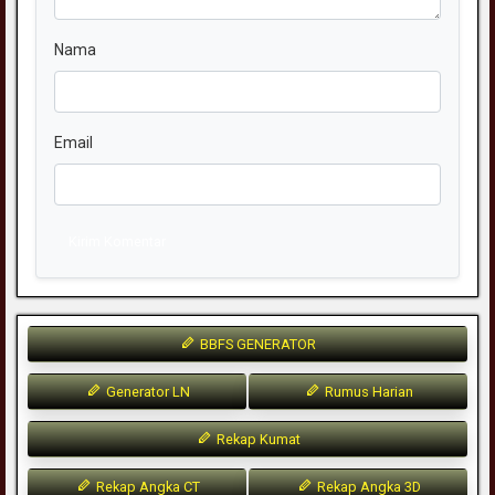
Nama
Email
Kirim Komentar
BBFS GENERATOR
Generator LN
Rumus Harian
Rekap Kumat
Rekap Angka CT
Rekap Angka 3D