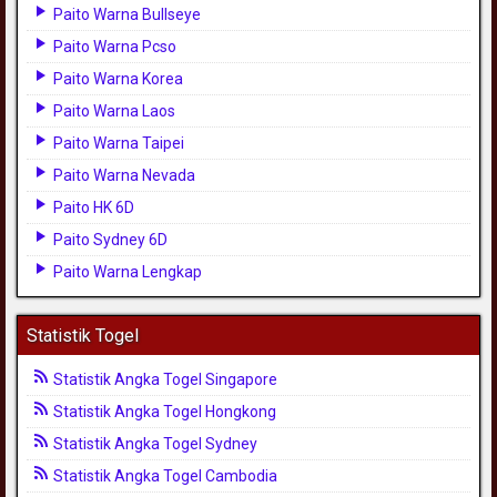
Paito Warna Bullseye
Paito Warna Pcso
Paito Warna Korea
Paito Warna Laos
Paito Warna Taipei
Paito Warna Nevada
Paito HK 6D
Paito Sydney 6D
Paito Warna Lengkap
Statistik Togel
Statistik Angka Togel Singapore
Statistik Angka Togel Hongkong
Statistik Angka Togel Sydney
Statistik Angka Togel Cambodia