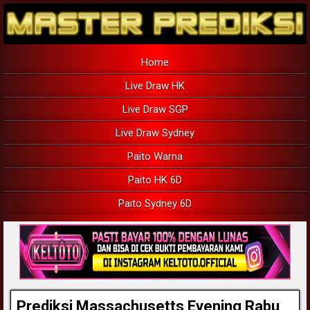
Home
Live Draw HK
Live Draw SGP
Live Draw Sydney
Paito Warna
Paito HK 6D
Paito Sydney 6D
Prediksi Massachusetts Evening Rabu