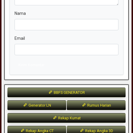
Nama
Email
Kirim Komentar
BBFS GENERATOR
Generator LN
Rumus Harian
Rekap Kumat
Rekap Angka CT
Rekap Angka 3D