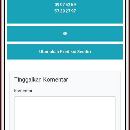
09 07 52 59
57 29 27 97
BB
Utamakan Prediksi Sendiri
Tinggalkan Komentar
Komentar