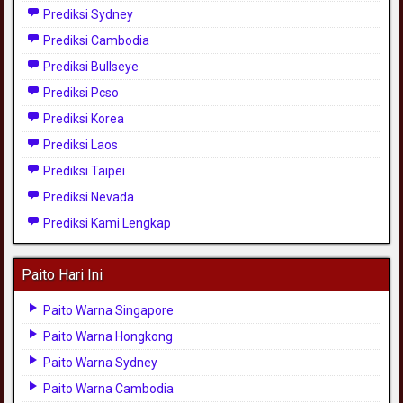
Prediksi Sydney
Prediksi Cambodia
Prediksi Bullseye
Prediksi Pcso
Prediksi Korea
Prediksi Laos
Prediksi Taipei
Prediksi Nevada
Prediksi Kami Lengkap
Paito Hari Ini
Paito Warna Singapore
Paito Warna Hongkong
Paito Warna Sydney
Paito Warna Cambodia