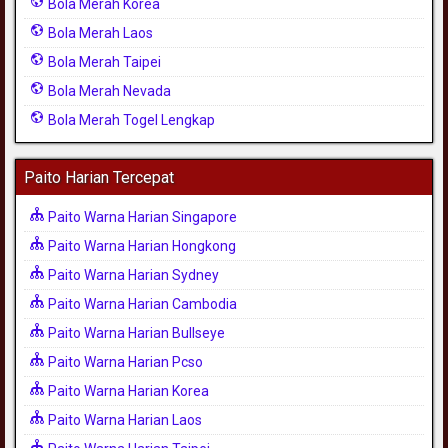
Bola Merah Korea
Bola Merah Laos
Bola Merah Taipei
Bola Merah Nevada
Bola Merah Togel Lengkap
Paito Harian Tercepat
Paito Warna Harian Singapore
Paito Warna Harian Hongkong
Paito Warna Harian Sydney
Paito Warna Harian Cambodia
Paito Warna Harian Bullseye
Paito Warna Harian Pcso
Paito Warna Harian Korea
Paito Warna Harian Laos