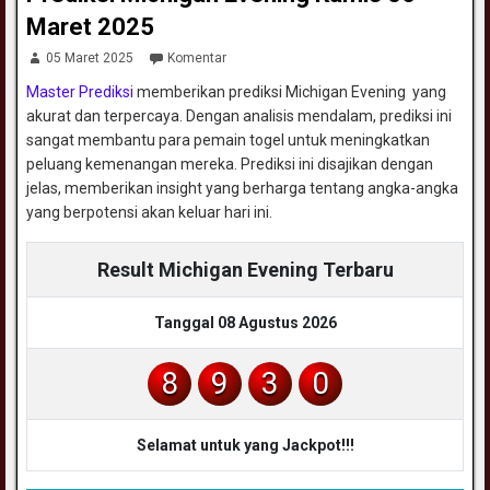
Maret 2025
05 Maret 2025
Komentar
Master Prediksi
memberikan prediksi Michigan Evening yang
akurat dan terpercaya. Dengan analisis mendalam, prediksi ini
sangat membantu para pemain togel untuk meningkatkan
peluang kemenangan mereka. Prediksi ini disajikan dengan
jelas, memberikan insight yang berharga tentang angka-angka
yang berpotensi akan keluar hari ini.
Result Michigan Evening Terbaru
Tanggal 08 Agustus 2026
8
9
3
0
Selamat untuk yang Jackpot!!!