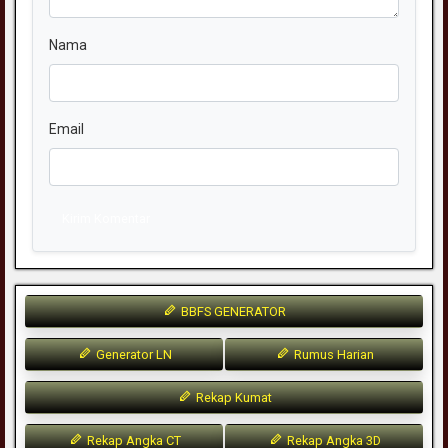
Nama
Email
Kirim Komentar
BBFS GENERATOR
Generator LN
Rumus Harian
Rekap Kumat
Rekap Angka CT
Rekap Angka 3D