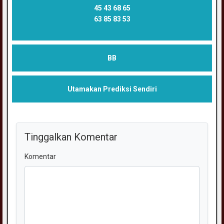
45 43 68 65
63 85 83 53
BB
Utamakan Prediksi Sendiri
Tinggalkan Komentar
Komentar