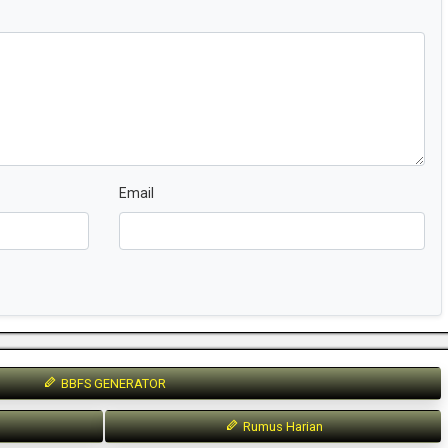
Email
BBFS GENERATOR
Rumus Harian