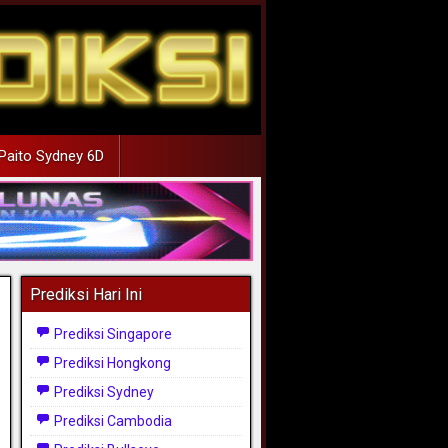
Paito Sydney 6D
Prediksi Hari Ini
Prediksi Singapore
Prediksi Hongkong
Prediksi Sydney
Prediksi Cambodia