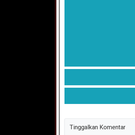
Tinggalkan Komentar