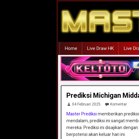
Home
Live Draw HK
Live D
Prediksi Michigan Midd
04 Februari 2025
Komentar
Master Prediksi
memberikan prediksi 
mendalam, prediksi ini sangat mem
mereka. Prediksi ini disajikan denga
berpotensi akan keluar hari ini.