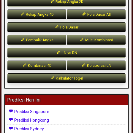
Rekap Angka 2D
Rekap Angka 4D
Pola Dasar All
Pola Dasar
Pembalik Angka
Multi Kombinasi
LN vs DN
Kombinasi 4D
Kolaborasi LN
Kalkulator Togel
Prediksi Hari Ini
Prediksi Singapore
Prediksi Hongkong
Prediksi Sydney