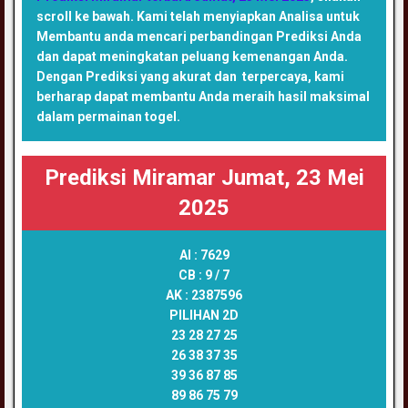
scroll ke bawah. Kami telah menyiapkan Analisa untuk
Membantu anda mencari perbandingan Prediksi Anda
dan dapat meningkatan peluang kemenangan Anda.
Dengan Prediksi yang akurat dan terpercaya, kami
berharap dapat membantu Anda meraih hasil maksimal
dalam permainan togel.
Prediksi Miramar Jumat, 23 Mei
2025
AI :
7629
CB :
9 / 7
AK :
2387596
PILIHAN 2D
23 28 27 25
26 38 37 35
39 36 87 85
89 86 75 79