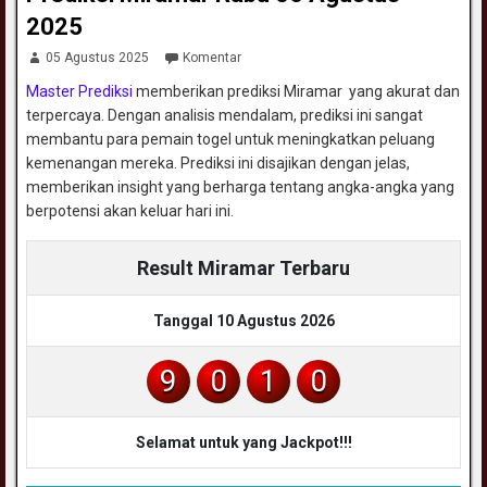
2025
05 Agustus 2025
Komentar
Master Prediksi
memberikan prediksi Miramar yang akurat dan
terpercaya. Dengan analisis mendalam, prediksi ini sangat
membantu para pemain togel untuk meningkatkan peluang
kemenangan mereka. Prediksi ini disajikan dengan jelas,
memberikan insight yang berharga tentang angka-angka yang
berpotensi akan keluar hari ini.
Result Miramar Terbaru
Tanggal 10 Agustus 2026
9
0
1
0
Selamat untuk yang Jackpot!!!