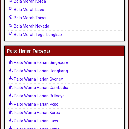
Bola Merah Korea
Bola Merah Laos
Bola Merah Taipei
Bola Merah Nevada
Bola Merah Togel Lengkap
Paito Harian Tercepat
Paito Warna Harian Singapore
Paito Warna Harian Hongkong
Paito Warna Harian Sydney
Paito Warna Harian Cambodia
Paito Warna Harian Bullseye
Paito Warna Harian Pcso
Paito Warna Harian Korea
Paito Warna Harian Laos