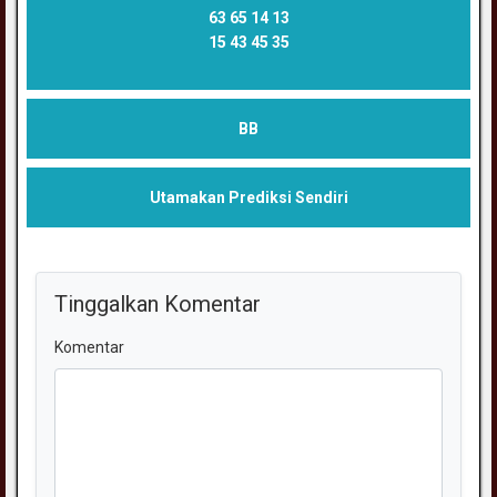
63 65 14 13
15 43 45 35
BB
Utamakan Prediksi Sendiri
Tinggalkan Komentar
Komentar