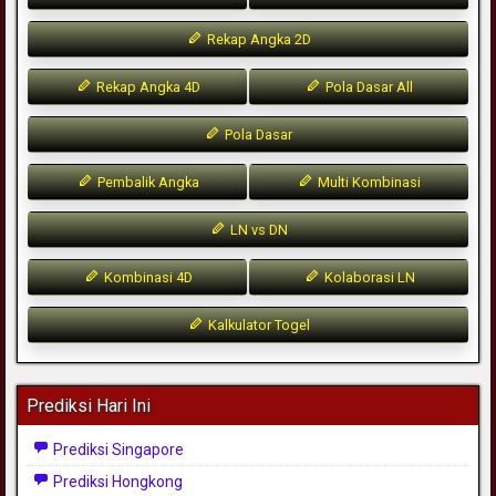
Rekap Angka 2D
Rekap Angka 4D
Pola Dasar All
Pola Dasar
Pembalik Angka
Multi Kombinasi
LN vs DN
Kombinasi 4D
Kolaborasi LN
Kalkulator Togel
Prediksi Hari Ini
Prediksi Singapore
Prediksi Hongkong