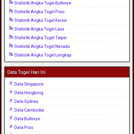
Statistik Angka Togel Bullseye
Statistik Angka Togel Pcso
Statistik Angka Togel Korea
Statistik Angka Togel Laos
Statistik Angka Togel Taipei
Statistik Angka Togel Nevada
Statistik Angka Togel Lengkap
Data Togel Hari Ini
Data Singapore
Data Hongkong
Data Sydney
Data Cambodia
Data Bullseye
Data Pcso