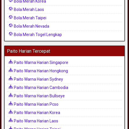
Bola Merah Korea
Bola Merah Laos
Bola Merah Taipei
Bola Merah Nevada
Bola Merah Togel Lengkap
Paito Harian Tercepat
Paito Warna Harian Singapore
Paito Warna Harian Hongkong
Paito Warna Harian Sydney
Paito Warna Harian Cambodia
Paito Warna Harian Bullseye
Paito Warna Harian Pcso
Paito Warna Harian Korea
Paito Warna Harian Laos