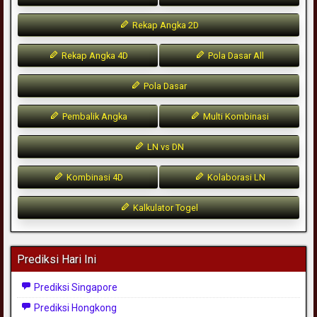
Rekap Angka 2D
Rekap Angka 4D
Pola Dasar All
Pola Dasar
Pembalik Angka
Multi Kombinasi
LN vs DN
Kombinasi 4D
Kolaborasi LN
Kalkulator Togel
Prediksi Hari Ini
Prediksi Singapore
Prediksi Hongkong