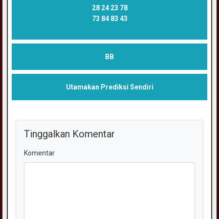
28 24 23 78
73 84 83 43
BB
Utamakan Prediksi Sendiri
Tinggalkan Komentar
Komentar