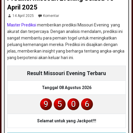
April 2025
14 April 2025
Komentar
Master Prediksi
memberikan prediksi Missouri Evening yang
akurat dan terpercaya. Dengan analisis mendalam, prediksi ini
sangat membantu para pemain togel untuk meningkatkan
peluang kemenangan mereka. Prediksi ini disajikan dengan
jelas, memberikan insight yang berharga tentang angka-angka
yang berpotensi akan keluar hari ini.
Result Missouri Evening Terbaru
Tanggal 08 Agustus 2026
9
5
0
6
Selamat untuk yang Jackpot!!!