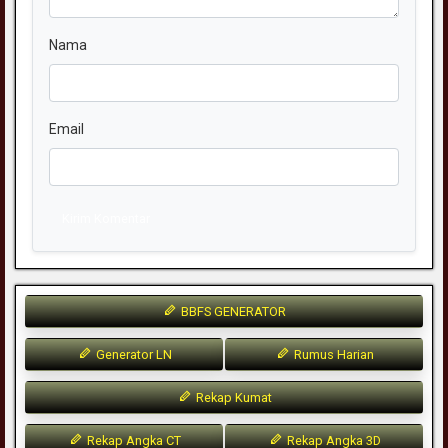
Nama
Email
Kirim Komentar
BBFS GENERATOR
Generator LN
Rumus Harian
Rekap Kumat
Rekap Angka CT
Rekap Angka 3D