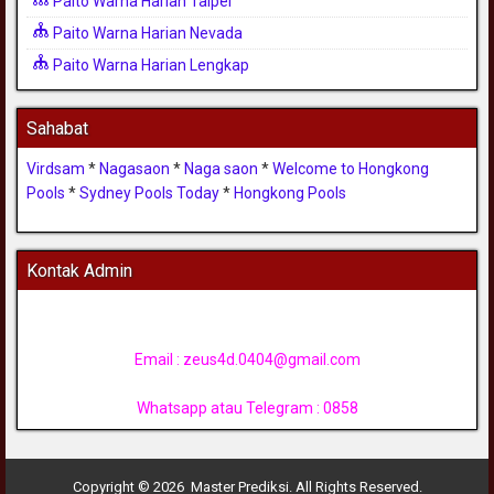
Paito Warna Harian Taipei
Paito Warna Harian Nevada
Paito Warna Harian Lengkap
Sahabat
Virdsam
*
Nagasaon
*
Naga saon
*
Welcome to Hongkong
Pools
*
Sydney Pools Today
*
Hongkong Pools
Kontak Admin
Email :
zeus4d.0404@gmail.com
Whatsapp atau Telegram : 0858
Copyright © 2026 Master Prediksi. All Rights Reserved.