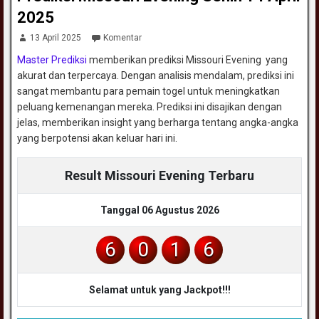
2025
13 April 2025
Komentar
Master Prediksi
memberikan prediksi Missouri Evening yang
akurat dan terpercaya. Dengan analisis mendalam, prediksi ini
sangat membantu para pemain togel untuk meningkatkan
peluang kemenangan mereka. Prediksi ini disajikan dengan
jelas, memberikan insight yang berharga tentang angka-angka
yang berpotensi akan keluar hari ini.
Result Missouri Evening Terbaru
Tanggal 06 Agustus 2026
6
0
1
6
Selamat untuk yang Jackpot!!!