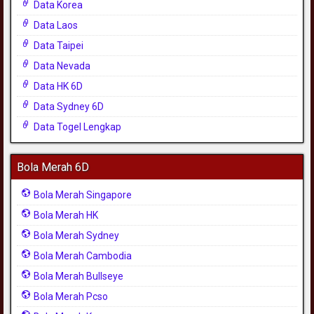
Data Korea
Data Laos
Data Taipei
Data Nevada
Data HK 6D
Data Sydney 6D
Data Togel Lengkap
Bola Merah 6D
Bola Merah Singapore
Bola Merah HK
Bola Merah Sydney
Bola Merah Cambodia
Bola Merah Bullseye
Bola Merah Pcso