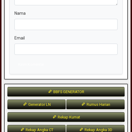
Nama
Email
Kirim Komentar
BBFS GENERATOR
Generator LN
Rumus Harian
Rekap Kumat
Rekap Angka CT
Rekap Angka 3D