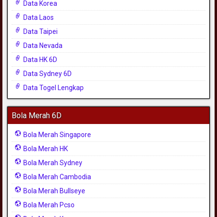
Data Korea
Data Laos
Data Taipei
Data Nevada
Data HK 6D
Data Sydney 6D
Data Togel Lengkap
Bola Merah 6D
Bola Merah Singapore
Bola Merah HK
Bola Merah Sydney
Bola Merah Cambodia
Bola Merah Bullseye
Bola Merah Pcso