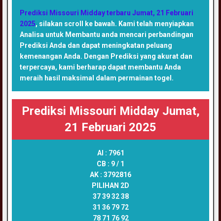
Prediksi Missouri Midday terbaru Jumat, 21 Februari
2025
, silakan scroll ke bawah. Kami telah menyiapkan
Analisa untuk Membantu anda mencari perbandingan
Prediksi Anda dan dapat meningkatan peluang
kemenangan Anda. Dengan Prediksi yang akurat dan
terpercaya, kami berharap dapat membantu Anda
meraih hasil maksimal dalam permainan togel.
Prediksi Missouri Midday Jumat,
21 Februari 2025
AI :
7961
CB :
9 / 1
AK :
3792816
PILIHAN 2D
37 39 32 38
31 36 79 72
78 71 76 92