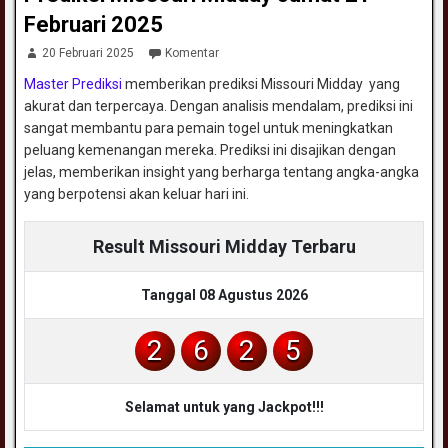
Februari 2025
20 Februari 2025
Komentar
Master Prediksi
memberikan prediksi Missouri Midday yang
akurat dan terpercaya. Dengan analisis mendalam, prediksi ini
sangat membantu para pemain togel untuk meningkatkan
peluang kemenangan mereka. Prediksi ini disajikan dengan
jelas, memberikan insight yang berharga tentang angka-angka
yang berpotensi akan keluar hari ini.
Result Missouri Midday Terbaru
Tanggal 08 Agustus 2026
2
6
2
5
Selamat untuk yang Jackpot!!!