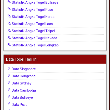
Statistik Angka Togel Bullseye
Statistik Angka Togel Pcso
Statistik Angka Togel Korea
Statistik Angka Togel Laos
Statistik Angka Togel Taipei
Statistik Angka Togel Nevada
Statistik Angka Togel Lengkap
Data Togel Hari Ini
Data Singapore
Data Hongkong
Data Sydney
Data Cambodia
Data Bullseye
Data Pcso