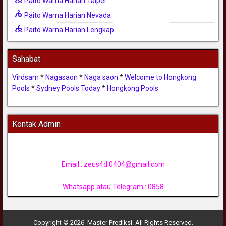
Paito Warna Harian Taipei
Paito Warna Harian Nevada
Paito Warna Harian Lengkap
Sahabat
Virdsam
*
Nagasaon
*
Naga saon
*
Welcome to Hongkong
Pools
*
Sydney Pools Today
*
Hongkong Pools
Kontak Admin
Email :
zeus4d.0404@gmail.com
Whatsapp atau Telegram : 0858
Copyright © 2026 Master Prediksi. All Rights Reserved.