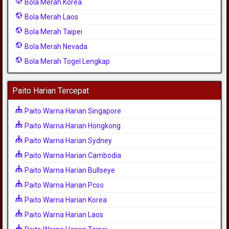
Bola Merah Korea
Bola Merah Laos
Bola Merah Taipei
Bola Merah Nevada
Bola Merah Togel Lengkap
Paito Harian Tercepat
Paito Warna Harian Singapore
Paito Warna Harian Hongkong
Paito Warna Harian Sydney
Paito Warna Harian Cambodia
Paito Warna Harian Bullseye
Paito Warna Harian Pcso
Paito Warna Harian Korea
Paito Warna Harian Laos