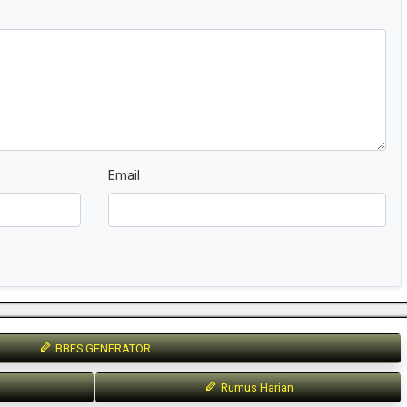
Email
BBFS GENERATOR
Rumus Harian