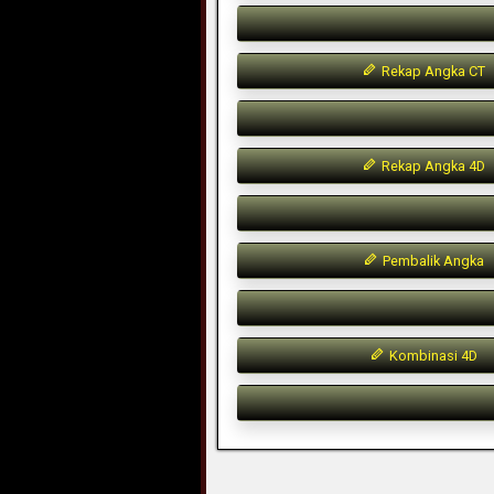
Rekap Angka CT
Rekap Angka 4D
Pembalik Angka
Kombinasi 4D