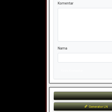
Komentar
Nama
Kirim Komentar
Generator LN