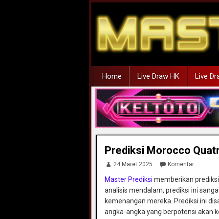
Home
Live Draw HK
Live D
Prediksi Morocco Quat
24 Maret 2025
Komentar
Master Prediksi
memberikan prediksi
analisis mendalam, prediksi ini sa
kemenangan mereka. Prediksi ini dis
angka-angka yang berpotensi akan kel