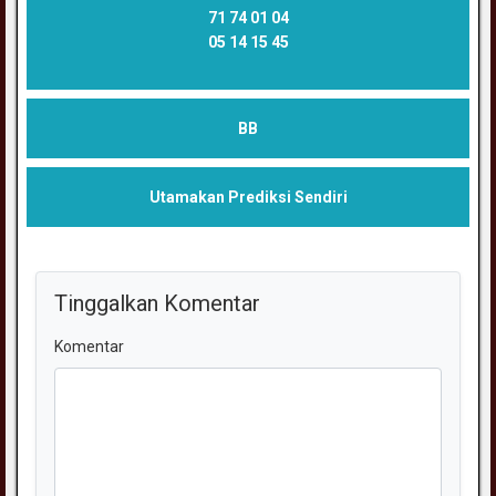
71 74 01 04
05 14 15 45
BB
Utamakan Prediksi Sendiri
Tinggalkan Komentar
Komentar