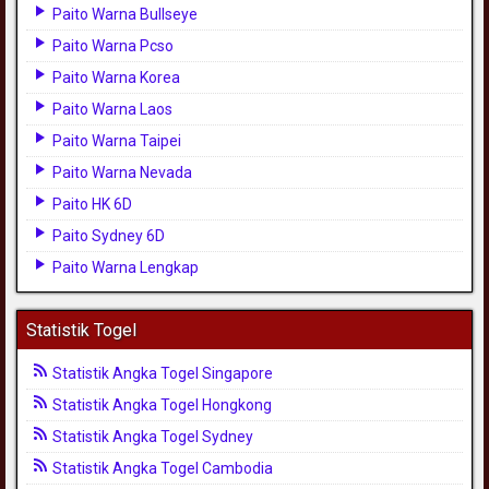
Paito Warna Bullseye
Paito Warna Pcso
Paito Warna Korea
Paito Warna Laos
Paito Warna Taipei
Paito Warna Nevada
Paito HK 6D
Paito Sydney 6D
Paito Warna Lengkap
Statistik Togel
Statistik Angka Togel Singapore
Statistik Angka Togel Hongkong
Statistik Angka Togel Sydney
Statistik Angka Togel Cambodia