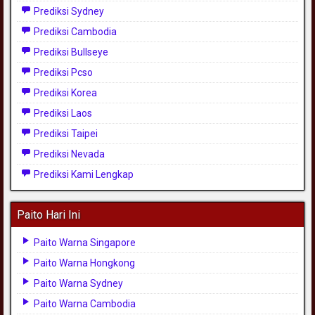
Prediksi Sydney
Prediksi Cambodia
Prediksi Bullseye
Prediksi Pcso
Prediksi Korea
Prediksi Laos
Prediksi Taipei
Prediksi Nevada
Prediksi Kami Lengkap
Paito Hari Ini
Paito Warna Singapore
Paito Warna Hongkong
Paito Warna Sydney
Paito Warna Cambodia