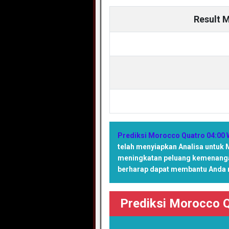
Result 
Prediksi Morocco Quatro 04:00 W
telah menyiapkan Analisa untuk
meningkatan peluang kemenangan
berharap dapat membantu Anda m
Prediksi Morocco Q