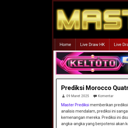
Home
Live Draw HK
Live D
Prediksi Morocco Quat
09 Maret 2025
Komentar
Master Prediksi
memberikan prediksi
analisis mendalam, prediksi ini sa
kemenangan mereka. Prediksi ini dis
angka-angka yang berpotensi akan kel