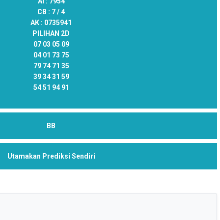
AI :
7954
CB :
7 / 4
AK :
0735941
PILIHAN 2D
07 03 05 09
04 01 73 75
79 74 71 35
39 34 31 59
54 51 94 91
BB
Utamakan Prediksi Sendiri