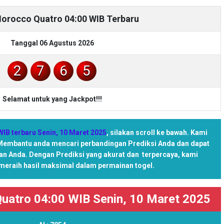
Morocco Quatro 04:00 WIB Terbaru
Tanggal 06 Agustus 2026
2
7
6
5
Selamat untuk yang Jackpot!!!
IB terbaru Senin, 10 Maret 2025
, silakan scroll ke bawah. Kami
 Membantu anda mencari perbandingan Prediksi Anda dan dapat
 Anda. Dengan Prediksi yang akurat dan terpercaya, kami
eraih hasil maksimal dalam permainan togel.
uatro 04:00 WIB Senin, 10 Maret 2025