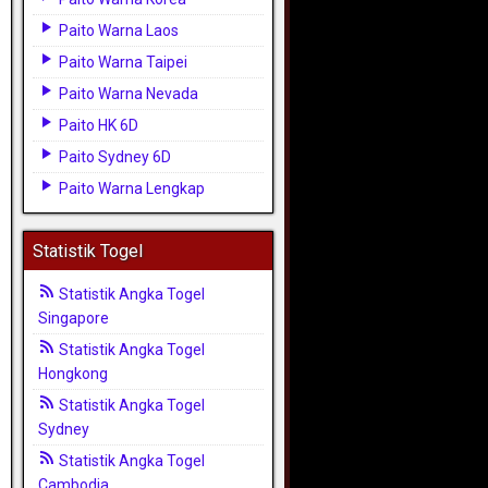
Paito Warna Laos
Paito Warna Taipei
Paito Warna Nevada
Paito HK 6D
Paito Sydney 6D
Paito Warna Lengkap
Statistik Togel
Statistik Angka Togel
Singapore
Statistik Angka Togel
Hongkong
Statistik Angka Togel
Sydney
Statistik Angka Togel
Cambodia