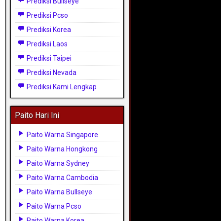
Prediksi Bullseye
Prediksi Pcso
Prediksi Korea
Prediksi Laos
Prediksi Taipei
Prediksi Nevada
Prediksi Kami Lengkap
Paito Hari Ini
Paito Warna Singapore
Paito Warna Hongkong
Paito Warna Sydney
Paito Warna Cambodia
Paito Warna Bullseye
Paito Warna Pcso
Paito Warna Korea