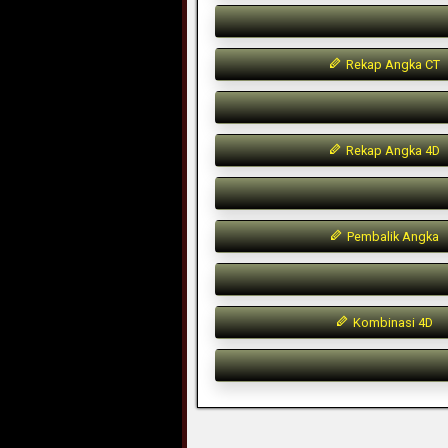
Rekap Angka CT
Rekap Angka 4D
Pembalik Angka
Kombinasi 4D