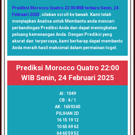
Prediksi Morocco Quatro 22:00 WIB terbaru Senin, 24
Februari 2025
, silakan scroll ke bawah. Kami telah
menyiapkan Analisa untuk Membantu anda mencari
perbandingan Prediksi Anda dan dapat meningkatan
peluang kemenangan Anda. Dengan Prediksi yang
akurat dan terpercaya, kami berharap dapat membantu
Anda meraih hasil maksimal dalam permainan togel.
Prediksi Morocco Quatro 22:00
WIB Senin, 24 Februari 2025
AI :
1049
CB :
4 / 1
AK :
1659240
PILIHAN 2D
16 15 19 12
10 65 69 62
64 60 59 52