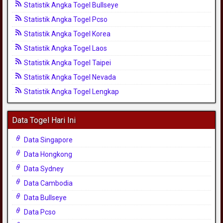
Statistik Angka Togel Bullseye
Statistik Angka Togel Pcso
Statistik Angka Togel Korea
Statistik Angka Togel Laos
Statistik Angka Togel Taipei
Statistik Angka Togel Nevada
Statistik Angka Togel Lengkap
Data Togel Hari Ini
Data Singapore
Data Hongkong
Data Sydney
Data Cambodia
Data Bullseye
Data Pcso