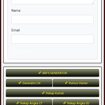
Nama
Email
Kirim Komentar
BBFS GENERATOR
Generator LN
Rumus Harian
Rekap Kumat
Rekap Angka CT
Rekap Angka 3D