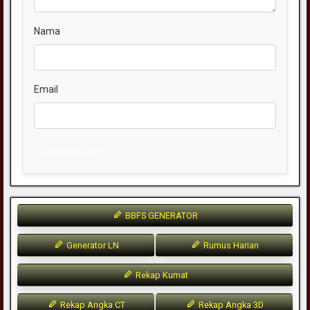
Nama
Email
Kirim Komentar
BBFS GENERATOR
Generator LN
Rumus Harian
Rekap Kumat
Rekap Angka CT
Rekap Angka 3D