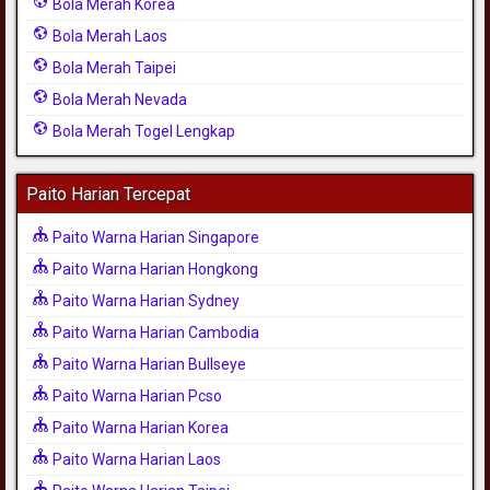
Bola Merah Korea
Bola Merah Laos
Bola Merah Taipei
Bola Merah Nevada
Bola Merah Togel Lengkap
Paito Harian Tercepat
Paito Warna Harian Singapore
Paito Warna Harian Hongkong
Paito Warna Harian Sydney
Paito Warna Harian Cambodia
Paito Warna Harian Bullseye
Paito Warna Harian Pcso
Paito Warna Harian Korea
Paito Warna Harian Laos