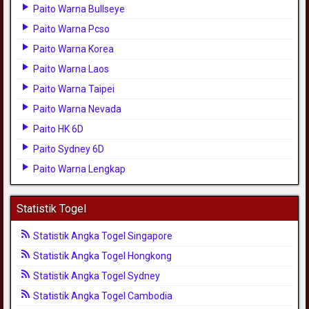
Paito Warna Bullseye
Paito Warna Pcso
Paito Warna Korea
Paito Warna Laos
Paito Warna Taipei
Paito Warna Nevada
Paito HK 6D
Paito Sydney 6D
Paito Warna Lengkap
Statistik Togel
Statistik Angka Togel Singapore
Statistik Angka Togel Hongkong
Statistik Angka Togel Sydney
Statistik Angka Togel Cambodia