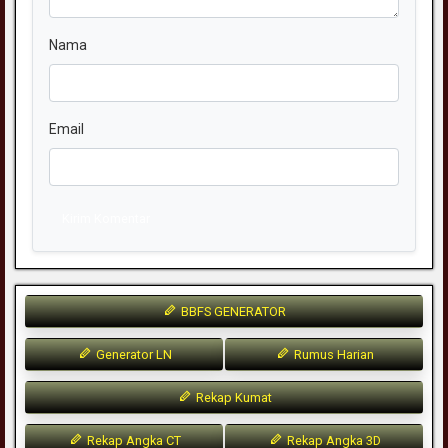
Nama
Email
Kirim Komentar
BBFS GENERATOR
Generator LN
Rumus Harian
Rekap Kumat
Rekap Angka CT
Rekap Angka 3D