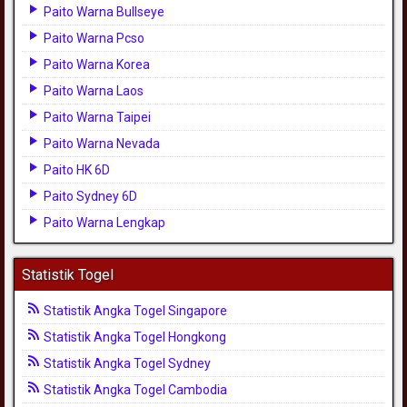
Paito Warna Bullseye
Paito Warna Pcso
Paito Warna Korea
Paito Warna Laos
Paito Warna Taipei
Paito Warna Nevada
Paito HK 6D
Paito Sydney 6D
Paito Warna Lengkap
Statistik Togel
Statistik Angka Togel Singapore
Statistik Angka Togel Hongkong
Statistik Angka Togel Sydney
Statistik Angka Togel Cambodia