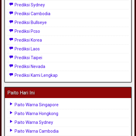
Prediksi Sydney
Prediksi Cambodia
Prediksi Bullseye
Prediksi Pcso
Prediksi Korea
Prediksi Laos
Prediksi Taipei
Prediksi Nevada
Prediksi Kami Lengkap
Paito Hari Ini
Paito Warna Singapore
Paito Warna Hongkong
Paito Warna Sydney
Paito Warna Cambodia