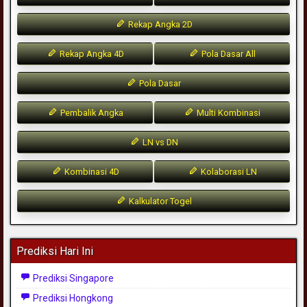
Rekap Angka 2D
Rekap Angka 4D
Pola Dasar All
Pola Dasar
Pembalik Angka
Multi Kombinasi
LN vs DN
Kombinasi 4D
Kolaborasi LN
Kalkulator Togel
Prediksi Hari Ini
Prediksi Singapore
Prediksi Hongkong