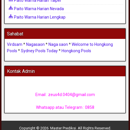
Paito Warna Harian Taipei
Paito Warna Harian Nevada
Paito Warna Harian Lengkap
Sahabat
Virdsam
*
Nagasaon
*
Naga saon
*
Welcome to Hongkong
Pools
*
Sydney Pools Today
*
Hongkong Pools
Kontak Admin
Email :
zeus4d.0404@gmail.com
Whatsapp atau Telegram : 0858
Copyright © 2026 Master Prediksi. All Rights Reserved.