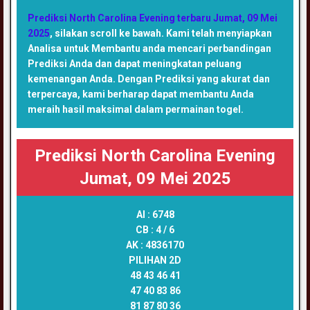
Prediksi North Carolina Evening terbaru Jumat, 09 Mei
2025
, silakan scroll ke bawah. Kami telah menyiapkan
Analisa untuk Membantu anda mencari perbandingan
Prediksi Anda dan dapat meningkatan peluang
kemenangan Anda. Dengan Prediksi yang akurat dan
terpercaya, kami berharap dapat membantu Anda
meraih hasil maksimal dalam permainan togel.
Prediksi North Carolina Evening
Jumat, 09 Mei 2025
AI :
6748
CB :
4 / 6
AK :
4836170
PILIHAN 2D
48 43 46 41
47 40 83 86
81 87 80 36