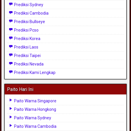
Prediksi Sydney
Prediksi Cambodia
Prediksi Bullseye
Prediksi Pcso
Prediksi Korea
Prediksi Laos
Prediksi Taipei
Prediksi Nevada
Prediksi Kami Lengkap
Paito Hari Ini
Paito Warna Singapore
Paito Warna Hongkong
Paito Warna Sydney
Paito Warna Cambodia