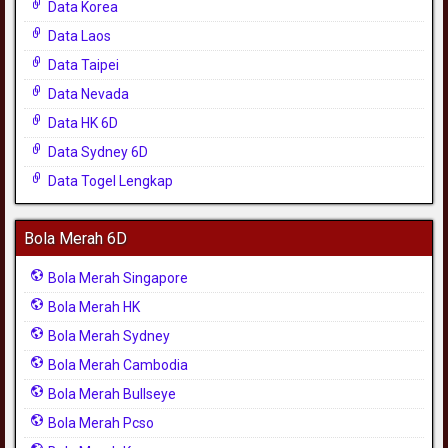
Data Korea
Data Laos
Data Taipei
Data Nevada
Data HK 6D
Data Sydney 6D
Data Togel Lengkap
Bola Merah 6D
Bola Merah Singapore
Bola Merah HK
Bola Merah Sydney
Bola Merah Cambodia
Bola Merah Bullseye
Bola Merah Pcso